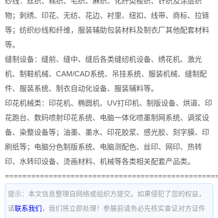
纱线：丝织、棉织、毛织、麻织、化纤类梭织、针织及涂层织
物；刺绣、印花、无纺、花边、衬里、纽扣、线带、商标、拉链
等；纺织纱线和纤维，服装辅助包装材料及制衣厂其他配套材料
等。
缝制设备：缝前、缝中、缝后各类缝纫机设备、绣花机、激光
机、制鞋机械、CAM/CAD系统、吊挂系统、服装机械、缝制配
件、服装系统、制衣自动化设备、服装辅料等。
印花机械类：印花机、椭圆机、UV打印机、制版设备、烘道、印
花跑台、数码喷射印花系统、电脑一体化喷墨制网系统、调浆设
备、染整设备等；油墨、墨水、印花胶浆、感光胶、刻字膜、印
刷纸等；电脑分色制版系统、电脑测配色、丝印、网印、热转
印、水转印设备、烫画材料、机械等各类相关配套产品类。
================================================
提示：本文信息整理自网络或组织方提交。如果侵犯了您的权益，
请
联系我们
，我们将立即处理！参展前请务必先核实查证对方证件