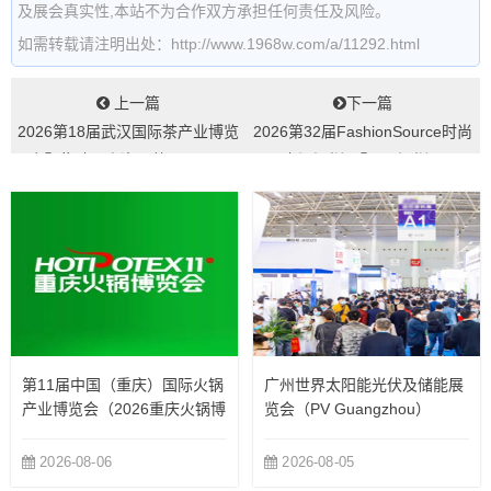
及展会真实性,本站不为合作双方承担任何责任及风险。
如需转载请注明出处：http://www.1968w.com/a/11292.html
上一篇
下一篇
2026第18届武汉国际茶产业博览
2026第32届FashionSource时尚
会暨紫砂、陶瓷、茶具用品展
之源深圳展暨AW深圳...
（华巨臣...
第11届中国（重庆）国际火锅
广州世界太阳能光伏及储能展
产业博览会（2026重庆火锅博
览会（PV Guangzhou）
览会）
2026-08-06
2026-08-05