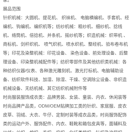
展品范围
针织机械：大圆机、提花机、 织袜机、 电脑横编机、手套机、经
编机、钩编机、编织机等；纺纱机械：粗纱机、细纱机、捻线
机、络筒机、倍捻机、并条机、摇纱机等；织造机械：织带机 、
商标机、剑杆织机、 喷气织机、喷水织机、整经机、验布卷布机
等；印花及染整机械：印花设备、 染色设备、前处理设备、后整
理设备、印染整机械配件等；纺织零部件及其他纺织类机械：各
种纺织仪器/仪表、各种激光雕刻机、激光打标机、电脑辅助设
备、纺织软件科技、加湿、除湿、干燥、空调除尘设备、非织造
机械设备、无纺机械、其它纺织机械附件等
时尚服装服饰成衣类：品牌男装、女装、童装、内衣、休闲装等
时尚品牌产品类，ODM/OEM贴牌加工类的针织、家居服、皮衣
皮草、羽绒、大衣、牛仔、定制时装等成衣品类，时尚服饰配饰
类的运动户外、服饰配件、内衣、鞋靴和箱包皮具等，面辅料及