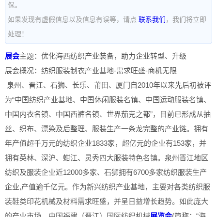
保。
如果发现有虚假信息以及信息有误等，请点
联系我们
，我们将立即
处理！
展会
主题：优化海西纺织产业装备，助力企业转型、升级
展会概况：纺织服装制衣产业基地-需求旺盛-商机无限
泉州、晋江、石狮、长乐、莆田、厦门自2010年以来先后初被评
为“中国纺织产业基地、中国休闲服装名镇、中国运动服装名镇、
中国内衣名镇、中国西裤名镇、世界茄克之都”，目前已形成从抽
丝、织布、漂染及后整理、服装生产一条龙完整的产业链。拥有
年产值超千万元的纺织企业1833家，超亿元的企业有153家，并
拥有英林、深沪、蚶江、灵秀四大服装特色名镇。泉州晋江地区
纺织及服装企业近12000多家、石狮拥有6700多家纺织服装生产
企业,产值逾千亿元。作为新兴纺织产业基地，主要对各类纺织服
装鞋类印花机械及材料需求旺盛，并呈日益增长趋势。如此庞大
的产业市场，中国福建（晋江）国际纺织机械
展览会
(简称：“海