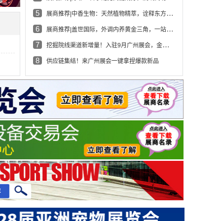
5
展商推荐|中香生物：天然植物精萃，诠释东方自然芳香美学
6
展商推荐|盖世国际，外调内养黄金三角，一站解决健康难题
7
挖掘院线渠道新增量！入驻9月广州展会，金九构筑增长底盘
8
供应链集结！来广州展会一键拿捏爆款新品