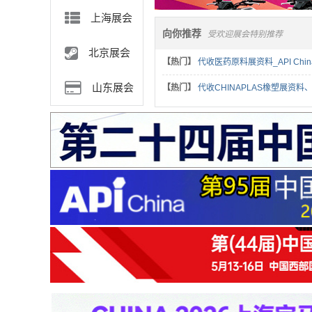
上海展会
向你推荐
受欢迎展会特别推荐
北京展会
【热门】
代收医药原料展资料_API C
山东展会
【热门】
代收CHINAPLAS橡塑展资
【热门】
代收药机展资料_CIPM中国
【热门】
全国展会资料代收|会展名片资
【热门】
代收CMEF医博会资料、CM
【热门】
代收美博会资料_CIBE广州
【热门】
获取展会资料展商名录的需求，
【热门】
选择198代收展会资料网，解