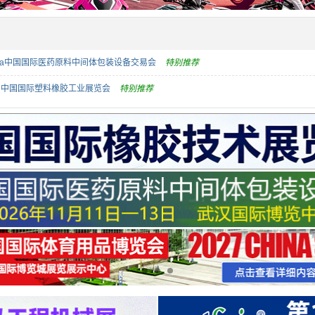
hina中国国际医药原料中间体包装设备交易会
特别推荐
料、中国国际塑料橡胶工业展览会
特别推荐
国际制药机械博览会
特别推荐
料|代收展会资料|展会收集客户资料
特别推荐
EF中国国际医疗器械展览会由国药励展举办
特别推荐
美博会、广州国际美博会
特别推荐
198代收展会资料网已形成成熟的解决方案
特别推荐
锁行业增长新引擎—专业展会资料代收服务领跑者！
特别推荐