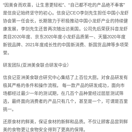
“因美食而欢喜，让生意更轻松”、“自己都不吃的产品绝不奉客”
是信良记始终坚守的初心。信良记CEO李剑先生担任中国小龙虾
协会第一任会长，长期致力于积极推动中国小龙虾产业的持续健
康发展，李剑先生还曾两次随出访美国。公司先后荣获抖音龙虾
类目2020年度、京东2020年度小龙虾品质第一、天猫2020年度
新锐品牌、2021年度成长性的中国新消费、新国货品牌等多项荣
誉。
研发团队(亚洲美食联合研发中业）
信良记亚洲美食联合研究中心集结了上百位大厨。对食品研发有
极其严格的条件和操作流程。 每一款产品的研发成功，面向市
场都经过最少一年的测试期，在几百个品种里经过层层测试筛
选，最终面向消费者的产品只有几个，甚至是一个，可谓是百里
挑一。
还原食材的鲜美，保证食材的新鲜和品质。不仅让顾客品尝到鲜
美的食物更让食物安全得到了更高的保障。