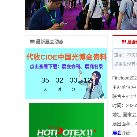
最新展会动态
展会
提示：
本文
代收CIOE中国光博会资料
如果发现有
点击查看下载：展会会刊、展商名录
Finefoo
35
02
00
12
主办单位:
天
时
分
秒
联合主办:
时间：2026
地址:国家
展出面积：4
展会
介绍