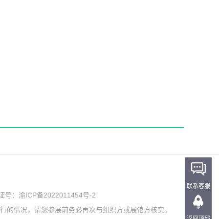
联系客服
可证号：
渝ICP备2022011454号-2
举行的情况，请您参展前务必再次与组织方或展馆方核实。
返回顶部