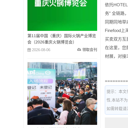
依托HOTE
务” 全链
同期同地举办
Finefo
第11届中国（重庆）国际火锅产业博览
买卖双方互
会（2026重庆火锅博览会）
在这里，您
领取会刊
2026-08-06
材展，对接
=========
提示：本文
性,本站不
如需转载请注明出