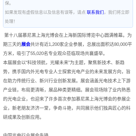
保。
如果发现有虚假信息以及信息有误等，请点
联系我们
，我们将立即
处理！
第十八届慕尼黑上海光博会在上海新国际博览中心圆满帷幕。为
期三天的
展会
共计有近1,200家企业参展，总展出面积达80,000平
方米，吸引了55,020名专业观众莅临现场共襄盛举。
本届展会以“科技领航，光耀未来”为主题，聚焦新技术、新趋
势，携手国内外光电专业人士探索光电产业的未来发展方向，旨
在助力传统行业、新兴行业创新发展。展会涵盖光电技术上下游
产业链，布局更清晰，展品种类更精细。展会现场除了业内熟悉
的光电企业，也迎来了许多首次参加慕尼黑上海光博会的参展企
业，新老朋友济济一堂，争奇斗艳，共同展示他们独具匠心的科
研成果及创新应用。
中国光电行业展会先锋