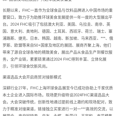
长期以来，FHC一直作为全球食品与饮料品牌进入中国市场的重
要窗口，致力于为助推环球美食发展提供一年一度的大型展出平
台。2024 FHC吸引了包括澳大利亚、美国、乌拉圭、南非、英
国、意大利、奥地利、德国、土耳其、西班牙、荷兰、瑞士、塞
浦路斯、捷克、日本、韩国、越南、新加坡、马来西亚、***、俄
罗斯、欧盟等来自50+国家及地区的展团、展商齐聚上海，他们
带来了源自全球各地的精致美食，展出产品从食品生产到餐饮服
务，全产业链，累累硕果通过2024 FHC得到丰富、立体化展
示，引领环球食饮新风尚。
渠道选品大会开启商贸对接新模式
深耕行业27年，FHC上海环球食品展至今已成功协助上千家优质
本土企业进入国际市场。现场更升级特设2024FHC渠道选品大
会。大会突破传统，创新性地通过提前线上邀约和现场配对，致
力于精准对接渠道，链接独立买家进行一对一***高效的交流，以
展带会，来自好特卖、良友、永辉、新荣记、王宝和、杏花楼集