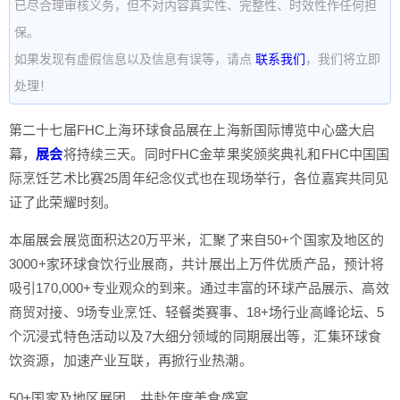
已尽合理审核义务，但不对内容真实性、完整性、时效性作任何担
保。
如果发现有虚假信息以及信息有误等，请点
联系我们
，我们将立即
处理！
第二十七届FHC上海环球食品展在上海新国际博览中心盛大启
幕，
展会
将持续三天。同时FHC金苹果奖颁奖典礼和FHC中国国
际烹饪艺术比赛25周年纪念仪式也在现场举行，各位嘉宾共同见
证了此荣耀时刻。
本届展会展览面积达20万平米，汇聚了来自50+个国家及地区的
3000+家环球食饮行业展商，共计展出上万件优质产品，预计将
吸引170,000+专业观众的到来。通过丰富的环球产品展示、高效
商贸对接、9场专业烹饪、轻餐类赛事、18+场行业高峰论坛、5
个沉浸式特色活动以及7大细分领域的同期展出等，汇集环球食
饮资源，加速产业互联，再掀行业热潮。
50+国家及地区展团，共赴年度美食盛宴