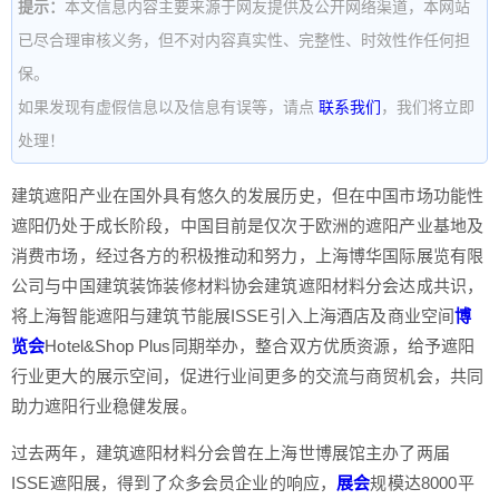
提示：
本文信息内容主要来源于网友提供及公开网络渠道，本网站
已尽合理审核义务，但不对内容真实性、完整性、时效性作任何担
保。
如果发现有虚假信息以及信息有误等，请点
联系我们
，我们将立即
处理！
建筑遮阳产业在国外具有悠久的发展历史，但在中国市场功能性
遮阳仍处于成长阶段，中国目前是仅次于欧洲的遮阳产业基地及
消费市场，经过各方的积极推动和努力，上海博华国际展览有限
公司与中国建筑装饰装修材料协会建筑遮阳材料分会达成共识，
将上海智能遮阳与建筑节能展ISSE引入上海酒店及商业空间
博
览会
Hotel&Shop Plus同期举办，整合双方优质资源，给予遮阳
行业更大的展示空间，促进行业间更多的交流与商贸机会，共同
助力遮阳行业稳健发展。
过去两年，
建筑遮阳材料分会
曾在上海世博展馆主办了两届
ISSE遮阳展，得到了众多会员企业的响应，
展会
规模达8000平