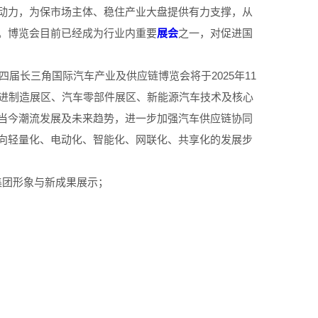
动力，为保市场主体、稳住产业大盘提供有力支撑，从
。博览会目前已经成为行业内重要
展会
之一，对促进国
届长三角国际汽车产业及供应链博览会将于2025年11
先进制造展区、汽车零部件展区、新能源汽车技术及核心
当今潮流发展及未来趋势，进一步加强汽车供应链协同
向轻量化、电动化、智能化、网联化、共享化的发展步
集团形象与新成果展示；