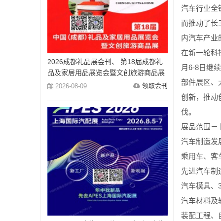
汽车行业全
而推动了长
内汽车产业
在新一轮科
2026成都礼品展会刊、 第18届成都礼
月6-8日
品及家居用品展览会暨文创旅游商品展
部件展区、
会刊参展商名录
领取会刊
2026-08-09
创新，推动
伐。
展品范围－
汽车制造发
乘用车、客
先进汽车制
汽车模具、
汽车材料及
装配工程、