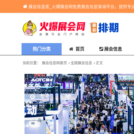
展会信息库_火爆展会网免费展会信息查询平台，提供专
热门分类
首页
展会信息
当前位置：
展会信息网首页
全国展会信息
正文