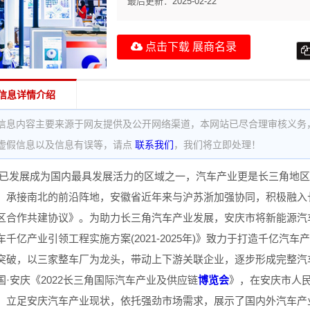
最后更新：
2025-02-22
点击下载 展商名录
信息详情介绍
信息内容主要来源于网友提供及公开网络渠道，本网站已尽合理审核义务
虚假信息以及信息有误等，请点
联系我们
，我们将立即处理！
已发展成为国内最具发展活力的区域之一，汽车产业更是长三角地区
、承接南北的前沿阵地，安徽省近年来与沪苏浙加强协同，积极融入
区合作共建协议》。为助力长三角汽车产业发展，安庆市将新能源汽
千亿产业引领工程实施方案(2021-2025年)》致力于打造千亿汽
突破，以三家整车厂为龙头，带动上下游关联企业，逐步形成完整汽
国·安庆《2022长三角国际汽车产业及供应链
博览会
》，在安庆市人民
，立足安庆汽车产业现状，依托强劲市场需求，展示了国内外汽车产