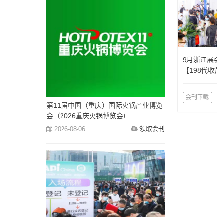
9月浙江展
【198代
更新】
会刊下载
第11届中国（重庆）国际火锅产业博览
会（2026重庆火锅博览会）
领取会刊
2026-08-06