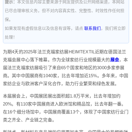
提示：
本文信息内容主要来源于网友提供及公开网络渠道，本网站
已尽合理审核义务，但不对内容真实性、完整性、时效性作任何担
保。
如果发现有虚假信息以及信息有误等，请点
联系我们
，我们将立即
处理！
为期4天的2025年法兰克福家纺展HEIMTEXTIL近期在德国法兰
克福会展中心落下帷幕。作为全球家纺行业规模最大的
展会
，本
届法兰克福家纺展吸引了来自65个国家和地区的3000多家参展
商。其中中国展商有1040家，比去年增加近15%。多年来，中国
家纺企业与欧洲客户深化合作，助力行业繁荣和绿色发展。
本届展会上，中国展团展出面积超1.8万平米，比去年增加约
20%。有110家中国展商进入欧洲馆和精品馆，比去年翻一番。
在16个细分场馆中，中国展商覆盖13个，体现了中国家纺行业门
类之齐全、产业链之完备。