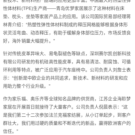
新技术、新材料在产品端的应用更加丰富。中国最大的热塑性弹
性体材料(TPE)生产商——青岛优梦家居展示了这种材料在床
垫、枕头、坐垫等家居产品上的应用。该公司国际贸易部经理蒋
林青介绍：“热塑性弹性体材料制成的释压网格能够根据身体形
状灵活弯曲、动态释压，有助于缓解身体部位压力，市场反馈良
好，海外销量大幅提升。”
针对传统皮革异味大、易龟裂褪色等缺点，深圳赛尔凯创新科技
有限公司研发的有机硅高性能皮革，具有易清洁、耐腐蚀、可循
环利用等特点，被广泛应用于汽车座椅中。公司负责人刘詹士表
示：“创新是中欧企业的共同追求，新技术、新材料的研发和应
用助力整个行业升级。”
作为家乐福、奥乐齐等全球知名品牌的供货商，江苏企业海聆梦
家居在开展首日就接待了大量客户。公司负责人倪晨表示：“这
是我们第二十二次参加法兰克福家纺展，从小订单起步，到客户
群壮大，我们用过硬的质量和不断迭代的新品，赢得欧洲客户的
信任。”