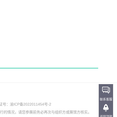
联系客服
可证号：
渝ICP备2022011454号-2
举行的情况，请您参展前务必再次与组织方或展馆方核实。
返回顶部