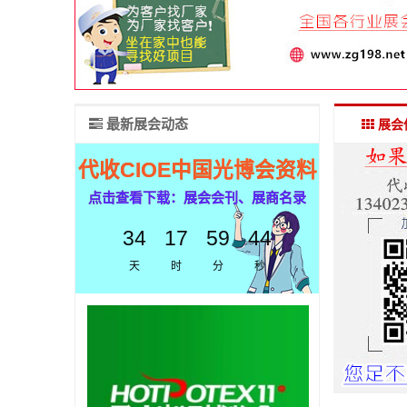
最新展会动态
展会
代收CIOE中国光博会资料
点击查看下载：展会会刊、展商名录
34
17
59
43
天
时
分
秒