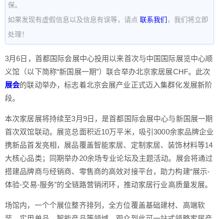
保。
如果发现有虚假信息以及信息有误等，请点
联系我们
，我们将立即
处理！
3月6日，首都国际会展中心投用以来首次与中国国际展览中心顺
义馆（以下简称“新国展一期”）联合举办北京家居展CHF。此次
展会
的联动举办，标志着北京会展产业正式迈入集群化发展新阶
段。
本次家居展将持续至3月9日，是首都国际会展中心与新国展一期
首次双馆联动。展览总面积近10万平米，吸引3000余家品牌企业
携新品首发亮相，展品覆盖智能家居、定制家居、装饰材料等14
大核心品类；同期举办20余场专业论坛及主题活动。展会将通过
搭建品牌商与经销商、零售商的高效对接平台，助力构建“展示-
体验-交易-服务”的全链路营销闭环，推动家居行业高质量发展。
场馆内，一个个展位整齐排列，全方位覆盖基础建材、高端软
装、实用单品、智能产品等领域。观众到此可一站式领略家居产