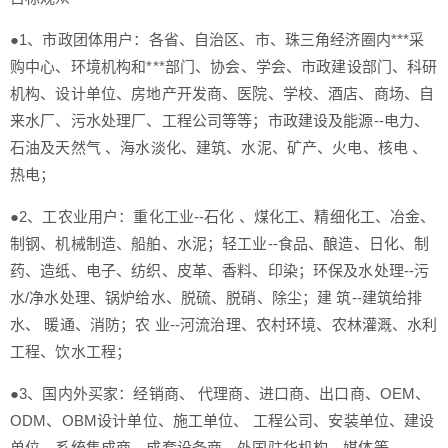
●1、市政团体用户：各省、自治区、市、珠三角经济圈内***采
购中心、环境机构和***部门、协会、学会、市政建设部门、科研
机构、设计单位、房地产开发商、医院、学校、酒店、商场、自
来水厂、污水处理厂、工程公司等等；市政建设及能源--电力、
石油及天然气 、海水淡化、建筑、水泥、矿产、火电、核电 、
热电；
●2、工农业用户：重化工业--石化 、煤化工、精细化工、冶金、
制钢、机械制造、船舶、水泥；轻工业--食品、酿造、日化、制
药、造纸、电子、纺织、皮革、香料、印染；环保及水处理--污
水/净水处理、锅炉给水、脱硫、脱硝、除尘；建 筑--建筑给排
水、 暖通、消防；农 业--河流治理、农村环境、农林灌溉、水利
工程、饮水工程；
●3、国内外买家：经销商、 代理商、进口商、出口商、OEM、
ODM、OBM设计单位、施工单位、 工程公司、安装单位、建设
单位、系统集成商、成套设备商、外国驻华机构、媒体等。