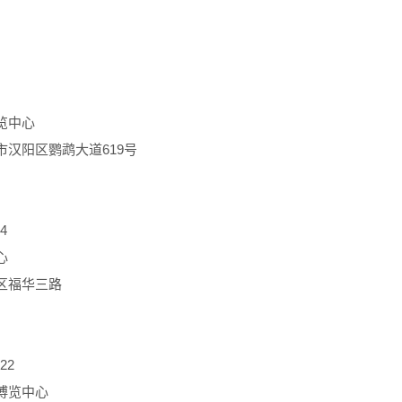
览中心
市汉阳区鹦鹉大道619号
24
心
区福华三路
~22
博览中心