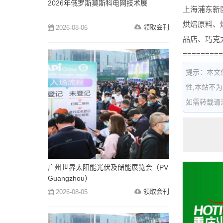
2026年俄罗斯莫斯科电网技术展
上海浦东新区
烘焙原料、
领取会刊
2026-08-06
品店、巧克
=========
提示：本文
性,本站不
如需转载请注明出
广州世界太阳能光伏及储能展览会（PV
Guangzhou）
领取会刊
2026-08-05