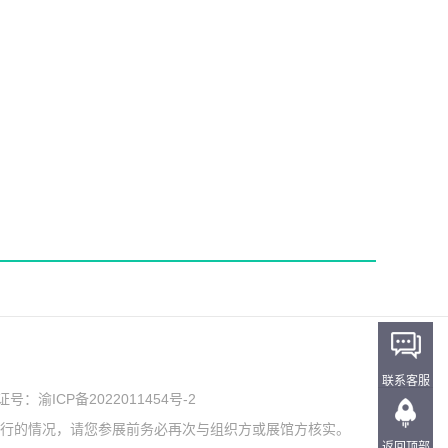
联系客服
可证号：
渝ICP备2022011454号-2
举行的情况，请您参展前务必再次与组织方或展馆方核实。
返回顶部