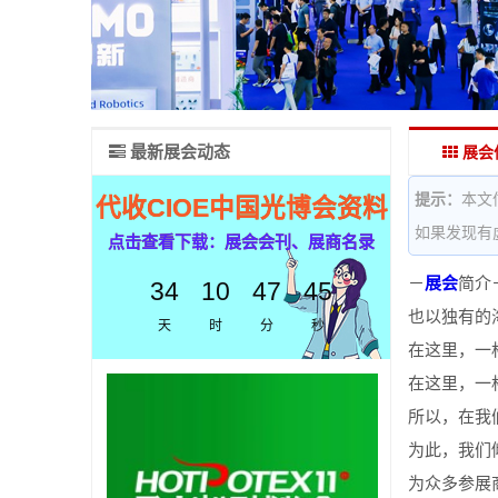
最新展会动态
展会
提示：
本文
代收CIOE中国光博会资料
如果发现有
点击查看下载：展会会刊、展商名录
－
展会
简介
34
10
47
44
也以独有的
天
时
分
秒
在这里，一
在这里，一
所以，在我
为此，我们
为众多参展