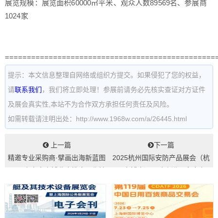
展览规模：展览面积60000㎡平米、观众人数89569名、参展商
1024家
================================================
提示：本文信息整理自网络或组织方提交。如果侵犯了您的权益，
请
联系我们
，我们将立即处理！参展前请务必先核实查证对方证件
及展会真实性,本站不为合作双方承担任何责任及风险。
如需转载请注明出处：http://www.1968w.com/a/26445.html
上一篇
下一篇
精邀专业采购商·擘画出海新蓝图
2025杭州国际安防产品展会（杭
2025义乌电商博览会推广工作持
州安博会）团队走进石家庄宣
续走...
传...