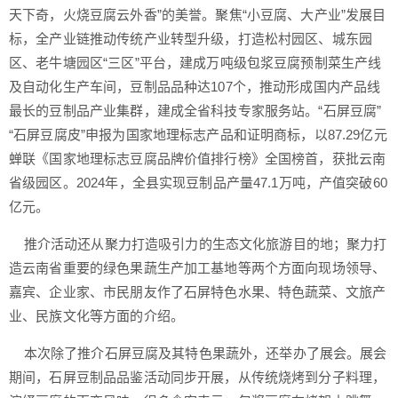
天下奇，火烧豆腐云外香”的美誉。聚焦“小豆腐、大产业”发展目
标，全产业链推动传统产业转型升级，打造松村园区、城东园
区、老牛塘园区“三区”平台，建成万吨级包浆豆腐预制菜生产线
及自动化生产车间，豆制品品种达107个，推动形成国内产品线
最长的豆制品产业集群，建成全省科技专家服务站。“石屏豆腐”
“石屏豆腐皮”申报为国家地理标志产品和证明商标，以87.29亿元
蝉联《国家地理标志豆腐品牌价值排行榜》全国榜首，获批云南
省级园区。2024年，全县实现豆制品产量47.1万吨，产值突破60
亿元。
推介活动还从聚力打造吸引力的生态文化旅游目的地；聚力打
造云南省重要的绿色果蔬生产加工基地等两个方面向现场领导、
嘉宾、企业家、市民朋友作了石屏特色水果、特色蔬菜、文旅产
业、民族文化等方面的介绍。
本次除了推介石屏豆腐及其特色果蔬外，还举办了展会。展会
期间，石屏豆制品品鉴活动同步开展，从传统烧烤到分子料理，