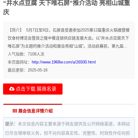
“井水点豆腐 天下唯石屏”推介活动 亮相山城重
庆
【简介】
5月7日至9日，石屏县受邀参加2025第12届重庆火锅展暨餐
饮食材博览会暨良之隆中餐连锁供应链发展大会。以“井水点豆腐天下
唯石屏”为主题的推介活动和展会亮相“山城”。活动启幕前，第九届...
人气指数：
7108
人次
本页面网址：
http://www.1968w.com/a/26500.html
最后更新：
2025-05-18
点击下载 展商名录
展会信息详情介绍
提示：
本文信息内容主要来源于网友提供及公开网络渠道，本网站
已尽合理审核义务，但不对内容真实性、完整性、时效性作任何担