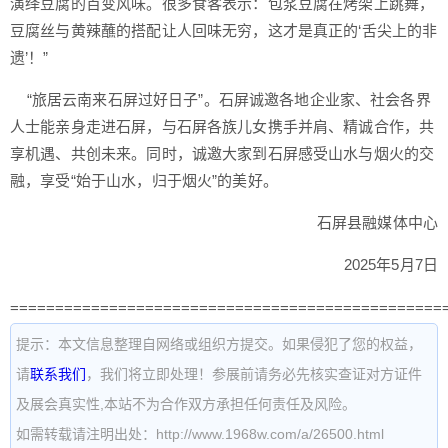
演绎豆腐的百变风味。很多食客表示：包浆豆腐在烤架上跳舞，
豆腐丝与黄辣蘸的搭配让人回味无穷，这才是真正的‘舌尖上的非
遗’！”
“旅居云南来石屏过好日子”。石屏诚邀各地企业家、社会各界
人士能亲身走进石屏，与石屏各族儿女携手并肩、精诚合作，共
享机遇、共创未来。同时，诚邀大家到石屏感受山水与烟火的交
融，享受“始于山水，归于烟火”的美好。
石屏县融媒体中心
2025年5月7日
================================================
提示：本文信息整理自网络或组织方提交。如果侵犯了您的权益，
请
联系我们
，我们将立即处理！参展前请务必先核实查证对方证件
及展会真实性,本站不为合作双方承担任何责任及风险。
如需转载请注明出处：http://www.1968w.com/a/26500.html