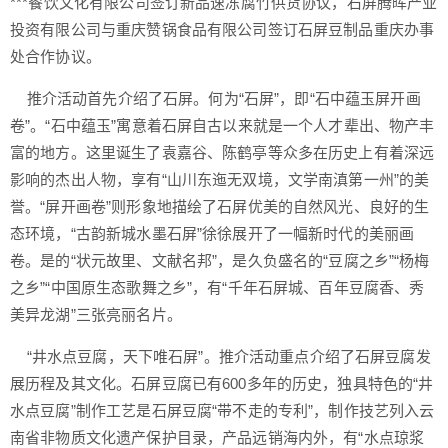
***餐饮文化有限公司签订新品速冻腐竹供货协议，石屏腾晖产业
投资有限公司与重庆赞锅食品有限公司签订石屏豆制品重庆办事
处合作协议。
推介活动首先介绍了石屏。何为“石屏”，即“石中蕴玉屏开画
卷”。“石中蕴玉”寓意着石屏自古以来就是一个人才辈出、物产丰
富的地方。这里诞生了袁嘉谷、陈鹤亭等众多在历史上有着深远
影响的杰出人物，享有“山川东迤无双境，文学南滇第一州”的美
誉。“屏开画卷”则形象地描绘了石屏优美的自然风光、良好的生
态环境，“古韵新城水墨石屏”徐徐展开了一幅新时代的美丽画
卷。是的“状元故里、文献名邦”，是久负盛名的“豆腐之乡”“杨梅
之乡”“中国原生态歌舞之乡”，有“千年石屏城、百年豆腐香、秀
美异龙湖”三张亮丽名片。
“井水点豆腐，天下唯石屏”。推介活动重点介绍了石屏豆腐发
展历程及其文化。石屏豆腐已有600多年的历史，独具特色的“井
水点豆腐”制作工艺是石屏豆腐“带不走的专利”，制作技艺列入云
南省非物质文化遗产保护目录，产品远销海内外，有“水点琼浆