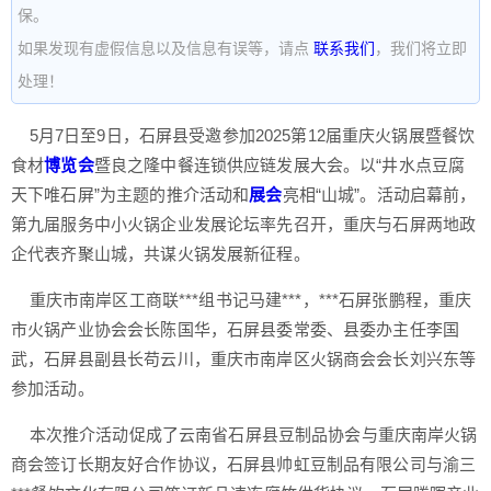
保。
如果发现有虚假信息以及信息有误等，请点
联系我们
，我们将立即
处理！
5月7日至9日，石屏县受邀参加2025第12届重庆火锅展暨餐饮
食材
博览会
暨良之隆中餐连锁供应链发展大会。以“井水点豆腐
天下唯石屏”为主题的推介活动和
展会
亮相“山城”。活动启幕前，
第九届服务中小火锅企业发展论坛率先召开，重庆与石屏两地政
企代表齐聚山城，共谋火锅发展新征程。
重庆市南岸区工商联***组书记马建***，***石屏张鹏程，重庆
市火锅产业协会会长陈国华，石屏县委常委、县委办主任李国
武，石屏县副县长苟云川，重庆市南岸区火锅商会会长刘兴东等
参加活动。
本次推介活动促成了云南省石屏县豆制品协会与重庆南岸火锅
商会签订长期友好合作协议，石屏县帅虹豆制品有限公司与渝三