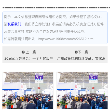
================================================
提示：本文信息整理自网络或组织方提交。如果侵犯了您的权益，
请
联系我们
，我们将立即处理！参展前请务必先核实查证对方证件
及展会真实性,本站不为合作双方承担任何责任及风险。
如需转载请注明出处：http://www.1968w.com/a/26512.html
上一篇
下一篇
20届武汉光博会：一个万亿级产
广州政策红利持续发酵，文化消
业集群正在崛起...
费类展会增长迅猛...