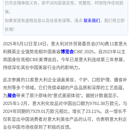
已尽合理审核义务，但不对内容真实性、完整性、时效性作任何担
保。
如果发现有虚假信息以及信息有误等，请点
联系我们
，我们将立即
处理！
2025年5月12日至14日，意大利对外贸易委员会(ITA)携11家意大
利精英企业强势亮相中国美容
博览会
CBE 2025。自2023年以主
宾国身份亮相CBE美博会后，今年已是意大利连续第三年参展，
持续深化其在中国美容行业内的影响力。
此次参展的11家意大利企业涵盖美妆、个护、口腔护理、膳食补
充剂等多个领域。它们凭借卓越的产品品质和深厚的工艺底蕴，
为
展会
带来了原汁原味的“意式美丽体验”。据统计数据显示，
2025年1-2月，意大利化妆品对中国出口额为9761.38万欧元，与
2024年同期的7929.01万欧元相比，增长了23.11%。这一增长不
仅彰显出中国消费者对意大利美妆产品的认可，也表明意大利企
业在中国市场收获到了积极的反馈。