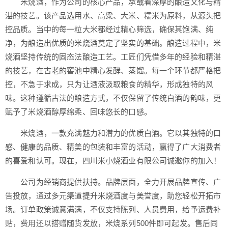
米烧酒，作为公司的核心产品，承载着深厚的酿造文化与精
湛的技艺。该产品选用水、高粱、大米、糯米为原料，从源头把
控品质。当中的每一粒大米都经过精心筛选，确保其饱满、纯
净，为酿造出优质的米烧酒奠定了坚实的基础。酿造过程中，米
烧酒坚持传统的固态法酿造工艺。工匠们凭借多年的经验和精湛
的技艺，在古老的窖池中精心发酵、蒸馏。每一个环节都严格把
控，不急于求成，只为让酒液汲取粮食的精华，形成独特的风
味。这种遵循古法的酿造方式，不仅保留了传统白酒的韵味，更
赋予了米烧酒醇厚绵柔、回味悠长的口感。
米烧酒，一款充满魅力和潜力的优质白酒。它以其独特的口
感、健康的品质、精美的包装和丰富的活动，赢得了广大消费者
的喜爱和认可。现在，四川米小烧酒业有限公司诚邀你的加入！
公司为经销商提供扶持。品牌层面，全力开展品牌宣传、广
告投放，通过多元渠道提升米烧酒度与美誉度，助您轻松开拓市
场。订单政策诚意满满，不仅支持陈列、人员费用，给予运费补
贴，费用还以搭赠随货发放，米烧系列500件即可起发。售后同