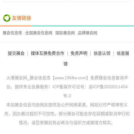
友情链接
展会信息库
全国展会信息网
国际展会网
品牌展会网
提交展会
媒体互换免费合作
免责声明
信息认领
信息报
错
火爆展会网_展会信息库【www.1968w.com】免费展会信息查询平
台，提供专业会展服务！ICP备案许可证号：
渝ICP备2022011454
号-2
本站展会信息均由网友提供及公开网络渠道，网站已尽严格审核义
务，因办展过程的不可控性，部分展会可能会存在延期或取消举行的
情况，请您参展前务必再次与组织方或展馆方核实。