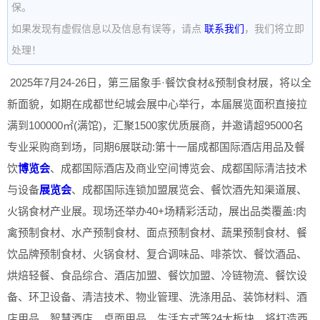
保。
如果发现有虚假信息以及信息有误等，请点
联系我们
，我们将立即
处理！
2025年7月24-26日，第三届象手·餐饮食材&预制食材展，将以全
新面貌，如期在成都世纪城会展中心举行，本届展览面积直接拉
满到100000㎡(满馆)，汇聚1500家优质展商，并邀请超95000名
专业采购商到场，同期6展联动:第十一届成都国际酒店用品及餐
饮
博览会
、成都国际酒店及商业空间博览会、成都国际清洁技术
与设备
展览会
、成都国际连锁加盟展览会、餐饮酒先知渠道展、
火锅食材产业展。现场还举办40+场精彩活动，展出品类覆盖:肉
禽预制食材、水产预制食材、面点预制食材、蔬果预制食材、餐
饮品牌预制食材、火锅食材、复合调味品、啡茶饮、餐饮酒品、
烘焙轻餐、食品综合、酒店加盟、餐饮加盟、冷链物流、餐饮设
备、环卫设备、清洁技术、物业管理、洗涤用品、装饰材料、酒
店用品、智慧酒店、桌面用品、生活方式等24大板块，将打造西