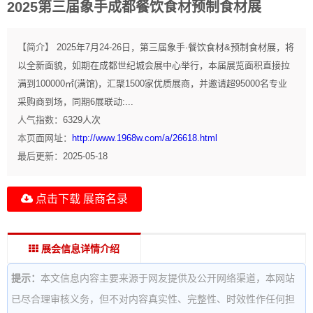
2025第三届象手成都餐饮食材预制食材展
【简介】
2025年7月24-26日，第三届象手·餐饮食材&预制食材展，将
以全新面貌，如期在成都世纪城会展中心举行，本届展览面积直接拉
满到100000㎡(满馆)，汇聚1500家优质展商，并邀请超95000名专业
采购商到场，同期6展联动:...
人气指数：
6329
人次
本页面网址：
http://www.1968w.com/a/26618.html
最后更新：
2025-05-18
点击下载 展商名录
展会信息详情介绍
提示：
本文信息内容主要来源于网友提供及公开网络渠道，本网站
已尽合理审核义务，但不对内容真实性、完整性、时效性作任何担