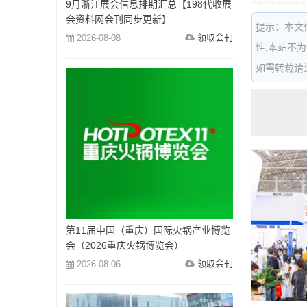
=========
9月浙江展会信息排期汇总【198代收展
会资料网会刊同步更新】
提示：本文
领取会刊
2026-08-08
性,本站不
如需转载请注明出
第11届中国（重庆）国际火锅产业博览
会（2026重庆火锅博览会）
领取会刊
2026-08-06