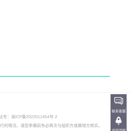
联系客服
可证号：
渝ICP备2022011454号-2
举行的情况，请您参展前务必再次与组织方或展馆方核实。
返回顶部