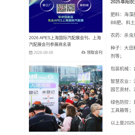
2025阜阳
肥料：海藻
BB肥、料
农药：杀虫
2026 APES上海国际汽配展会刊、上海
汽配展会刊参展商名录
种子：大田
领取会刊
2026-08-08
剂等；
包装机械：
智慧农业：
园艺资材、
绿色防控：
工具箱等；
以上是20