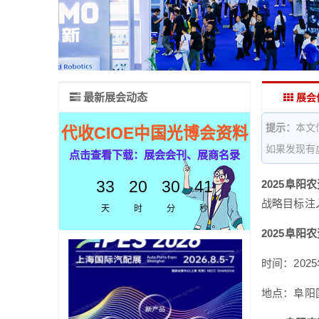
最新展会动态
展会
提示：
本文
代收CIOE中国光博会资料
如果发现有
点击查看下载：展会会刊、展商名录
33
20
30
40
2025阜阳
战略目标注
天
时
分
秒
2025阜阳
时间：2025
地点：阜阳