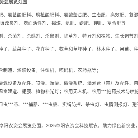
农资会展览范围
肥、氨基酸肥料、腐植酸肥料、氨酸螯合肥、生态肥、高效肥、复
土壤改良剂、表面活性剂、褐煤、氮肥、磷肥、钾肥、复合肥等
剂、杀菌剂、杀螨剂、杀鼠剂、除草剂、特异剂和植物、生长调节
种子、蔬菜种子、花卉种子、牧草和草坪种子、林木种子、果苗、
含制造、灌装设备，注塑机，喷码机，农药瓶等；
灌溉设备及配件、喷灌、滴灌、微灌系统、滴灌管（带）及配件、
温室建造、棚膜、植物补光灯；农用无人机、农用***施药技术与喷
昆虫***芯、***捕器、***虫板、实绳防控、杀虫灯、虫情测报灯
25阜阳农资会展览范围，2025阜阳农资会科技赋农，助力绿色新农业