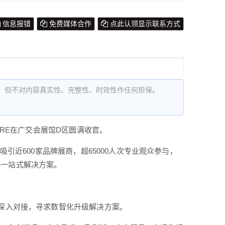
信息报错
免费媒体合作
点此认领显示联系方式
，但不对内容真实性、完整性、时效性作任何担保。
人展IRE在广交会展馆D区圆满收官。
吸引近600家品牌展商，超65000人次专业观众参与，
供一站式解决方案。
深入对接，寻求数智
化升级解决方案。