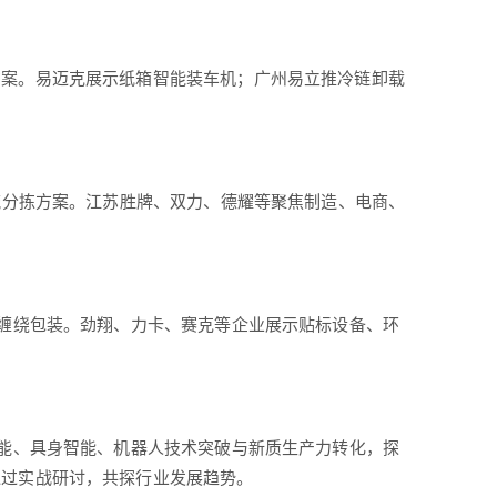
方案。易迈克展示纸箱智能装车机；广州易立推冷链卸载
流分拣方案。江苏胜牌、双力、德耀等聚焦制造、电商、
慧缠绕包装。劲翔、力卡、赛克等企业展示贴标设备、环
智能、具身智能、机器人技术突破与新质生产力转化，探
通过实战研讨，共探行业发展趋势。