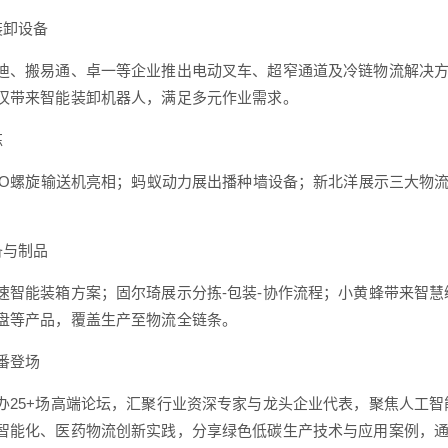
装卸设备
迪、搬易通、卓一等企业推出电动叉车、超窄通道及冷链物流解决
汉带来智能装卸机器人，满足多元作业需求。
拣
LLO螺旋输送机亮相；蚂蚁动力展出播种墙设备；新北洋展示三大物
备与制品
速智能装箱方案；固尔琦展示分拣-包装-协作流程；小黄蜂带来智
盘等产品，覆盖生产至物流全链条。
番登场
办25+场高端论坛，汇聚行业资深专家与龙头企业代表，聚焦人工
智能化、医药物流创新实践，分享绿色低碳生产技术与应用案例，