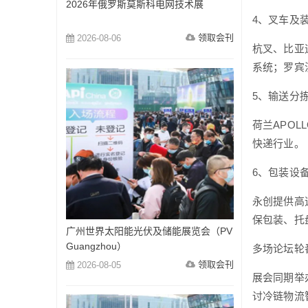
2026年俄罗斯莫斯科电网技术展
4、叉车及
领取会刊
2026-08-06
杭叉、比亚
系统；罗宾
5、输送分
荷兰APO
快递行业。
6、包装设
永创提供高
保包装、托
广州世界太阳能光伏及储能展览会（PV
Guangzhou）
多场论坛轮
领取会刊
2026-08-05
展会同期举
讨冷链物流