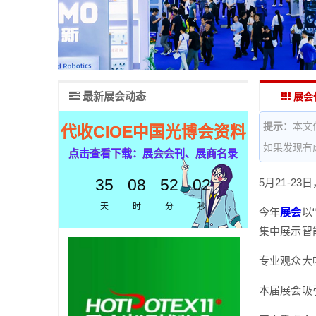
最新展会动态
展会
提示：
本文
代收CIOE中国光博会资料
如果发现有
点击查看下载：展会会刊、展商名录
35
08
52
01
5月21-2
天
时
分
秒
今年
展会
以
集中展示智
专业观众大
本届展会吸