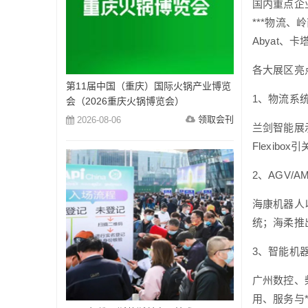
国内重点企
***物流、岭
Abyat、卡塔
各大展区亮
第11届中国（重庆）国际火锅产业博览
1、物流系
会（2026重庆火锅博览会）
领取会刊
2026-08-06
兰剑智能展
Flexi
2、AGV/A
海康机器人
统；海柔推
3、智能机
广州数控、
用、服务与