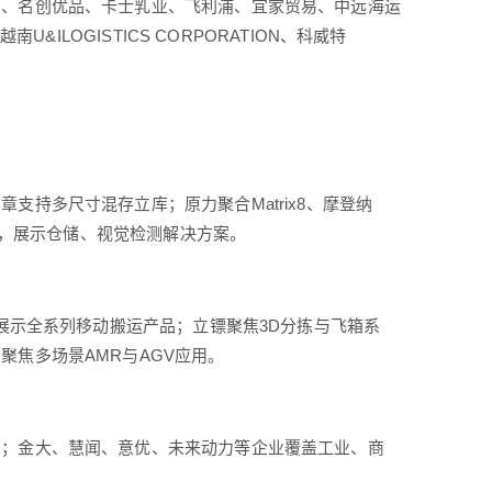
学、名创优品、卡士乳业、飞利浦、宜家贸易、中远海运
南U&ILOGISTICS CORPORATION、科威特
持多尺寸混存立库；原力聚合Matrix8、摩登纳
场景，展示仓储、视觉检测解决方案。
人展示全系列移动搬运产品；立镖聚焦3D分拣与飞箱系
焦多场景AMR与AGV应用。
人；金大、慧闻、意优、未来动力等企业覆盖工业、商