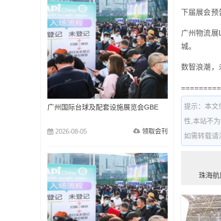
下届展会预
广州物流展L
城。
数智浪潮，
=========
提示：本文
广州国际台球及配套设施展览会GBE
性,本站不
领取会刊
2026-08-05
如需转载请注明出
珠海航