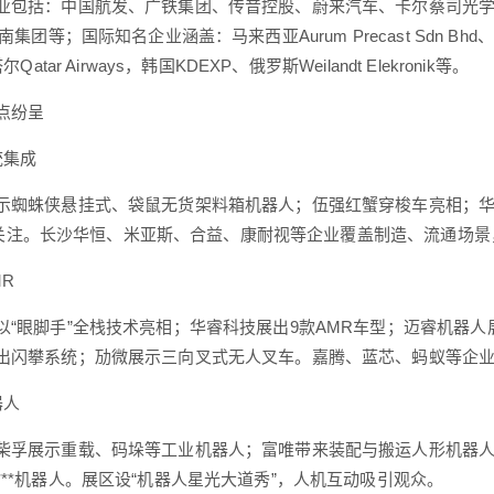
业包括：中国航发、广铁集团、传音控股、蔚来汽车、卡尔蔡司光
南集团等；国际知名企业涵盖：马来西亚Aurum Precast Sdn Bhd、越
尔Qatar Airways，韩国KDEXP、俄罗斯Weilandt Elekronik等。
点纷呈
统集成
示蜘蛛侠悬挂式、袋鼠无货架料箱机器人；伍强红蟹穿梭车亮相；华章支
box引关注。长沙华恒、米亚斯、合益、康耐视等企业覆盖制造、流通
MR
以“眼脚手”全栈技术亮相；华睿科技展出9款AMR车型；迈睿机器
出闪攀系统；劢微展示三向叉式无人叉车。嘉腾、蓝芯、蚂蚁等企业聚
器人
柴孚展示重载、码垛等工业机器人；富唯带来装配与搬运人形机器
***机器人。展区设“机器人星光大道秀”，人机互动吸引观众。