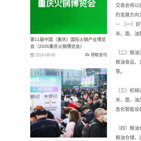
交易会将以
的发展方向
－ （一）
米、面、油
第11届中国（重庆）国际火锅产业博览
会（2026重庆火锅博览会）
（二）粮油
领取会刊
2026-08-06
粮油食品、
等。
（三）机械
米、面、油
息化智能设
（四）粮油
粮油仓储、