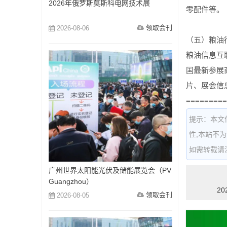
2026年俄罗斯莫斯科电网技术展
零配件等。
领取会刊
2026-08-06
（五）粮油
粮油信息互
国最新参展
片、展会信
=========
提示：本文
性,本站不
如需转载请注明出
广州世界太阳能光伏及储能展览会（PV
Guangzhou）
2
领取会刊
2026-08-05