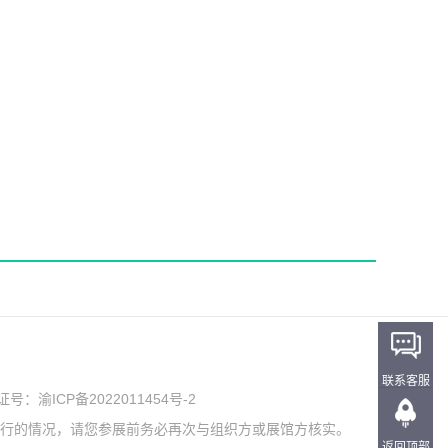
联系客服
可证号：
渝ICP备2022011454号-2
举行的情况，请您参展前务必再次与组织方或展馆方核实。
返回顶部