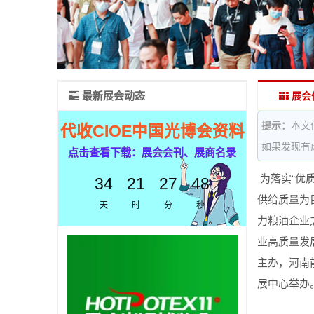
最新展会动态
展会
提示：
本文
代收CIOE中国光博会资料
如果发现有
点击查看下载：展会会刊、展商名录
为落实“优
34
21
27
48
供给质量为
天
时
分
秒
力粮油企业
业高质量发
主办，河南
展中心举办