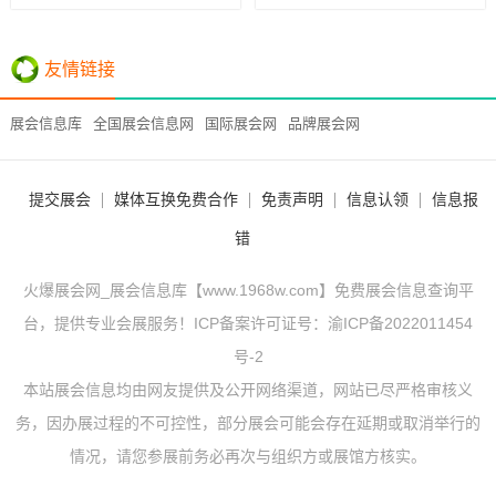
友情链接
展会信息库
全国展会信息网
国际展会网
品牌展会网
提交展会
媒体互换免费合作
免责声明
信息认领
信息报
错
火爆展会网_展会信息库【www.1968w.com】免费展会信息查询平
台，提供专业会展服务！ICP备案许可证号：
渝ICP备2022011454
号-2
本站展会信息均由网友提供及公开网络渠道，网站已尽严格审核义
务，因办展过程的不可控性，部分展会可能会存在延期或取消举行的
情况，请您参展前务必再次与组织方或展馆方核实。