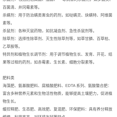
百菌清、井冈霉素等。
杀螨剂：用于防治螨类害虫的药剂，如哒螨灵、炔螨特、阿维菌
素等。
杀鼠剂：各种灭鼠药物，如抗凝血剂、急性杀鼠剂等。
除草剂：选择性除草剂、灭生性除草剂等，如草甘膦、百草枯、
乙草胺等。
特异剂和植物生长调节剂：用于调节植物生长、发育、开花、结
果等过程的药剂，如赤霉素、生长素、细胞分裂素等。
肥料类
海藻肥、氨基酸肥料、腐植酸肥料、EDTA 系列、氨酸螯合肥：
富含多种营养元素和生物活性物质，能够提高土壤肥力，促进植
物生长。
缓控释肥、生态肥、高效肥、复混肥、环保肥料：具有养分释放
缓慢、利用率高、对环境友好等特点。