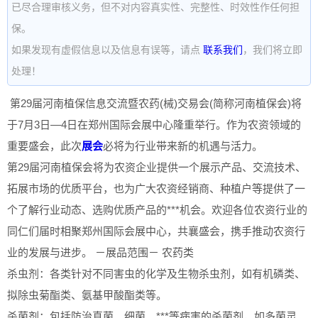
已尽合理审核义务，但不对内容真实性、完整性、时效性作任何担
保。
如果发现有虚假信息以及信息有误等，请点
联系我们
，我们将立即
处理！
第29届河南植保信息交流暨农药(械)交易会(简称河南植保会)将
于7月3日—4日在郑州国际会展中心隆重举行。作为农资领域的
重要盛会，此次
展会
必将为行业带来新的机遇与活力。
第29届河南植保会将为农资企业提供一个展示产品、交流技术、
拓展市场的优质平台，也为广大农资经销商、种植户等提供了一
个了解行业动态、选购优质产品的***机会。欢迎各位农资行业的
同仁们届时相聚郑州国际会展中心，共襄盛会，携手推动农资行
业的发展与进步。 －展品范围－ 农药类
杀虫剂：各类针对不同害虫的化学及生物杀虫剂，如有机磷类、
拟除虫菊酯类、氨基甲酸酯类等。
杀菌剂：包括防治真菌、细菌、***等病害的杀菌剂，如多菌灵、