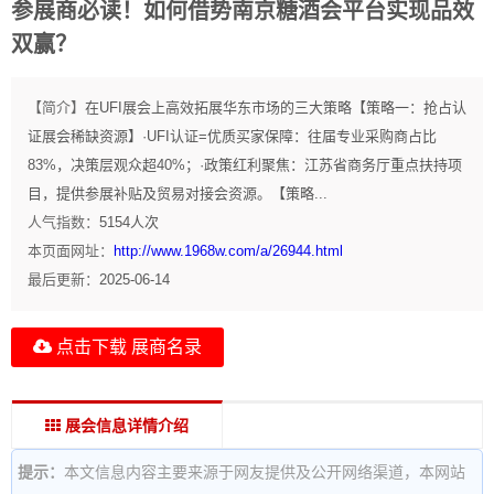
参展商必读！如何借势南京糖酒会平台实现品效
双赢？
【简介】
在UFI展会上高效拓展华东市场的三大策略【策略一：抢占认
证展会稀缺资源】·UFI认证=优质买家保障：往届专业采购商占比
83%，决策层观众超40%；·政策红利聚焦：江苏省商务厅重点扶持项
目，提供参展补贴及贸易对接会资源。【策略...
人气指数：
5154
人次
本页面网址：
http://www.1968w.com/a/26944.html
最后更新：
2025-06-14
点击下载 展商名录
展会信息详情介绍
提示：
本文信息内容主要来源于网友提供及公开网络渠道，本网站