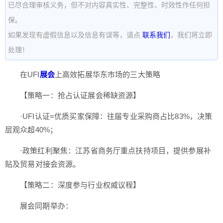
已尽合理审核义务，但不对内容真实性、完整性、时效性作任何担
保。
如果发现有虚假信息以及信息有误等，请点
联系我们
，我们将立即
处理！
在UFI
展会
上高效拓展华东市场的三大策略
【策略一：抢占认证展会稀缺资源】
·UFI认证=优质买家保障：往届专业采购商占比83%，决策
层观众超40%；
·政策红利聚焦：江苏省商务厅重点扶持项目，提供参展补
贴及贸易对接会资源。
【策略二：深度参与行业权威议程】
展会同期举办：