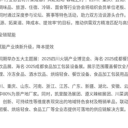
调味品、旅游、住宿、冷链、面食等行业协会将组织会员单位老板
同时通过深度参与论坛、赛事等特色活动，助力双方洽谈源头合作
资源、拓渠道、降成本、提效率”的目标，推动供需双方精准匹配与高
全链赋能
牌赋能产业焕新升级，降本提效
同期举办五大主题展：2025四川火锅产业博览会、海名·2025成都餐饮
饮品展、海名·2025成都食品加工包装设备展。展示范围覆盖餐饮
理、冷冻食品、酒水饮品、烘焙轻食、餐饮设备、食品加工包装用
川、重庆、山东、河南、浙江、江苏、广东、新疆、湖北、安徽、云南、
中80%为原产地厂家。同时，凯里酸汤展团、遵义辣椒展团、川菜
、创新、可持续性等维度表现突出的地域特色食材及畅销单品，联动
团餐、烘焙轻食、食品工厂等全业态提供可落地的供应链解决方案