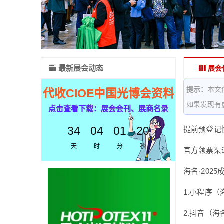
最新展会动态
展会
提示：
本文
代收CIOE中国光博会资料
如果发现有
点击查看下载：展会会刊、展商名录
34
04
01
19
提前预登记
天
时
分
秒
官方领票渠
海名·202
1.小程序
2.抖音（