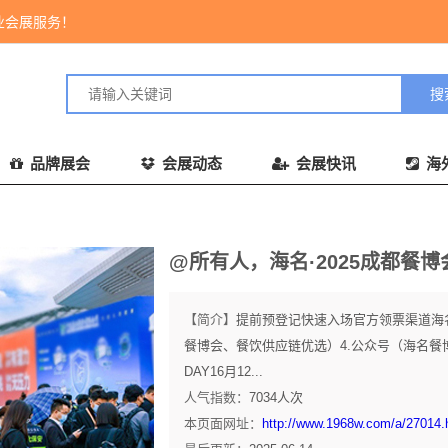
业会展服务！
品牌展会
会展动态
会展快讯
海
@所有人，海名·2025成都餐博
【简介】
提前预登记快速入场官方领票渠道海名·
餐博会、餐饮供应链优选）4.公众号（海名餐
DAY16月12...
人气指数：
7034
人次
本页面网址：
http://www.1968w.com/a/27014.