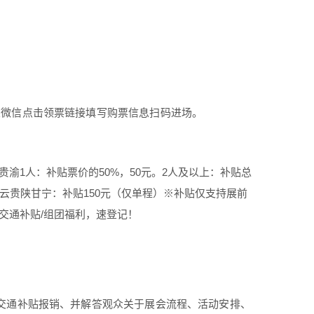
信️点击领票链接️填写购票信息️扫码进场。
渝1人：补贴票价的50%，50元。2人及以上：补贴总
）云贵陕甘宁：补贴150元（仅单程）※补贴仅支持展前
交通补贴/组团福利，速登记！
交通补贴报销、并解答观众关于展会流程、活动安排、