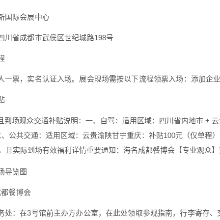
新国际会展中心
四川省成都市武侯区世纪城路198号
程
人一票，实名认证入场。展会现场需按以下流程领票入场：添加企业微
贴
且到场观众交通补贴说明：一、自驾：适用区域：四川省内地市 + 云贵
。二、公共交通：适用区域：云贵渝陕甘宁重庆：补贴100元（仅单程
预约，且实际到场有效福利详情重要通知：海名成都餐博会【专业观众】
场导览图
5成都餐博会
务处：在3号馆前主办方办公室，在此处领取参观指南，行李寄存、