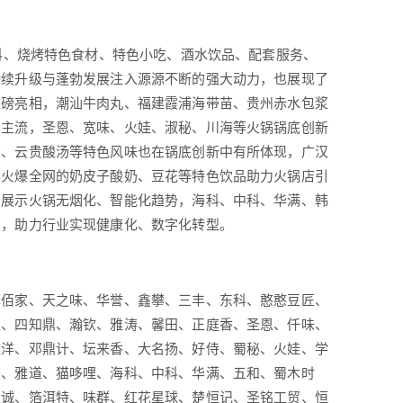
料、烧烤特色食材、特色小吃、酒水饮品、配套服务、
持续升级与蓬勃发展注入源源不断的强大动力，也展现了
重磅亮相，潮汕牛肉丸、福建霞浦海带苗、贵州赤水包浆
场主流，圣恩、宽味、火娃、淑秘、川海等火锅锅底创新
炒、云贵酸汤等特色风味也在锅底创新中有所体现，广汉
年火爆全网的奶皮子酸奶、豆花等特色饮品助力火锅店引
场展示火锅无烟化、智能化趋势，海科、中科、华满、韩
级，助力行业实现健康化、数字化转型。
菲佰家、天之味、华誉、鑫攀、三丰、东科、憨憨豆匠、
家、四知鼎、瀚钦、雅涛、馨田、正庭香、圣恩、仟味、
晨洋、邓鼎计、坛来香、大名扬、好侍、蜀秘、火娃、学
伟、雅道、猫哆哩、海科、中科、华满、五和、蜀木时
互诚、箔洱特、味群、红花星球、楚恒记、圣铭工贸、恒