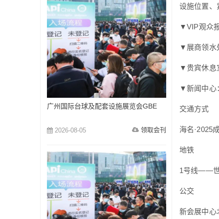
设施位置、
▼VIP观
▼展商领水
▼贵宾休息
▼新闻中心
广州国际台球及配套设施展览会GBE
交通方式
海名·202
领取会刊
2026-08-05
地铁
1号线——
公交
新会展中心北侧