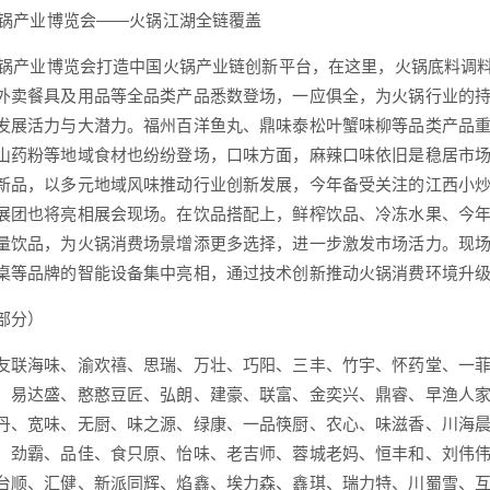
川火锅产业博览会——火锅江湖全链覆盖
川火锅产业博览会打造中国火锅产业链创新平台，在这里，火锅底料调
外卖餐具及用品等全品类产品悉数登场，一应俱全，为火锅行业的
发展活力与大潜力。福州百洋鱼丸、鼎味泰松叶蟹味柳等品类产品
山药粉等地域食材也纷纷登场，口味方面，麻辣口味依旧是稳居市
新品，以多元地域风味推动行业创新发展，今年备受关注的江西小
展团也将亮相展会现场。在饮品搭配上，鲜榨饮品、冷冻水果、今
量饮品，为火锅消费场景增添更多选择，进一步激发市场活力。现
桌等品牌的智能设备集中亮相，通过技术创新推动火锅消费环境升
部分）
友联海味、渝欢禧、思瑞、万壮、巧阳、三丰、竹宇、怀药堂、一
、易达盛、憨憨豆匠、弘朗、建豪、联富、金奕兴、鼎睿、早渔人
丹、宽味、无厨、味之源、绿康、一品筷厨、农心、味滋香、川海
、劲霸、品佳、食只原、怡味、老吉师、蓉城老妈、恒丰和、刘伟
台顺、汇健、新派同辉、焰鑫、埃力森、鑫琪、瑞力特、川蜀雪、