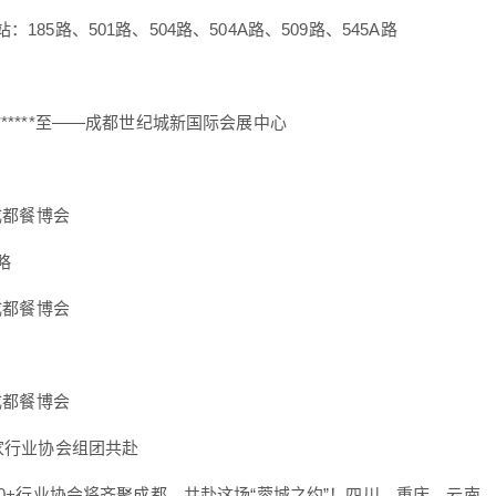
185路、501路、504路、504A路、509路、545A路
*****至——成都世纪城新国际会展中心
5成都餐博会
略
5成都餐博会
5成都餐博会
余家行业协会组团共赴
100+行业协会将齐聚成都，共赴这场“蓉城之约”！四川、重庆、云南