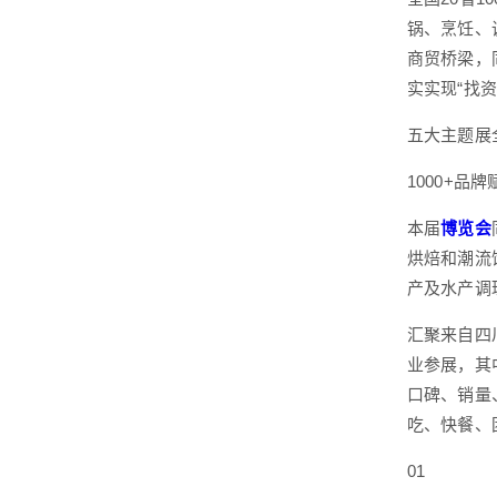
锅、烹饪、
商贸桥梁，
实实现“找
五大主题展
1000+品
本届
博览会
烘焙和潮流
产及水产调
汇聚来自四
业参展，其
口碑、销量
吃、快餐、
01