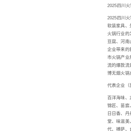
2025四
2025四
软装家具、
火锅行业的
豆腐、河南
企业带来的
市火锅产业
流的爆款流
博无烟火锅
代表企业（
百洋海味、
锦匠、苗宸
日日香、丹
堂、味滋美
代、搏萨、