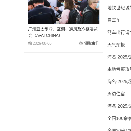
地铁世纪城站：
自驾车
广州亚太制冷、空调、通风及冷链展览
驾车出行请*
会（AVAI CHINA）
领取会刊
2026-08-05
天气预报
海名·202
本地考察攻
海名·202
周边住宿
海名·202
全国100
全国20省