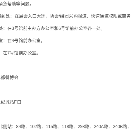
紧急帮助等问题。
众报到处：在展会入口大篷，协会/组团采购报道、快速通道权限或商
处：在3号馆前主办方办公室和6号馆前办公室各一处。
室：在4号馆前办公室。
：在7号馆前办公室。
5成都餐博会
世纪城站F口
站：84路、102路、115路、118路、298路、240A路、240B路、