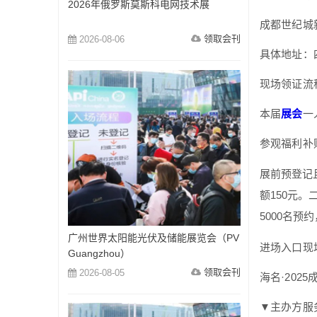
2026年俄罗斯莫斯科电网技术展
成都世纪城
领取会刊
2026-08-06
具体地址：
现场领证流
本届
展会
一
参观福利补
展前预登记
额150元
5000名
广州世界太阳能光伏及储能展览会（PV
进场入口现
Guangzhou）
领取会刊
2026-08-05
海名·202
▼主办方服