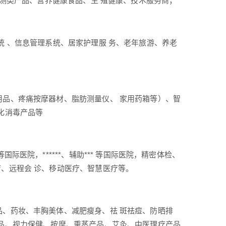
检测类产品、营养健康食品、生 殖健康、技术服务商；
统 、信息管理系统、居家护理服 务、老年旅游、养老
用品、疼痛按摩器材、脂肪测量仪、 家用药箱等）、智
化消毒产品等
医院，******、辅助*** 等国际医院，精密体检、
、远程会 诊、移动医疗、智慧医疗等。
品、药妆、丰胸美体、减肥瘦身、祛 斑祛痘、防晒排
用品、视力保健、按摩、熏蒸产品、艾灸、中医理疗产品