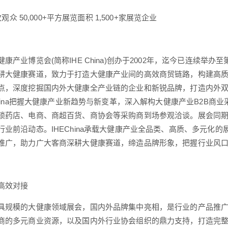
人次观众 50,000+平方展览面积 1,500+家展览企业
康产业博览会(简称IHE China)创办于2002年，迄今已连续举办至第
耕大健康赛道，致力于打造大健康产业间的高效商贸链路，构建高
点，深度挖掘国内外大健康全产业链的企业和新锐品牌，打造内外
 China把握大健康产业新趋势与新变革，深入解构大健康产业B2B
锁药店、电商、商超百货、商协会等采购商到场参观洽谈。展会同
行业前沿动态。IHEChina承载大健康产业全品类、高质、多元化
推广，助力广大客商深耕大健康赛道，缔造品牌形象，把握行业风
高效对接
具规模的大健康领域展会，国内外品牌集中亮相，是行业的产品推
商的多元商业资源，以及国内外行业协会组织的鼎力支持，打造完