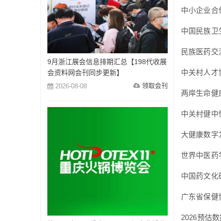
中小企业合
中国民族卫
民族医药交
9月浙江展会信息排期汇总【198代收展
中关村人才
会资料网会刊同步更新】
领取会刊
2026-08-08
两岸生命健
中关村健中
大健康数字
世界中医药
中国药文化
广东省保健
2026预估