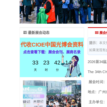
最新展会动态
展会
提示：
本文
代收CIOE中国光博会资料
如果发现有
点击查看下载：展会会刊、展商名录
33
23
42
13
2026第3
天
时
分
秒
The 34th Ch
展会时间：2
地点：广州
主办单位：