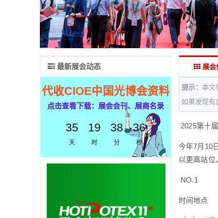
最新展会动态
展会
提示：
本文
代收CIOE中国光博会资料
如果发现有
点击查看下载：展会会刊、展商名录
35
19
38
35
2025第
天
时
分
秒
今年7月10
以更高站位
NO.1
时间地点