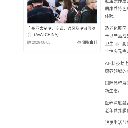
旅居康养展
居康养特色
体验。
适老化展区
广州亚太制冷、空调、通风及冷链展览
会（AVAI CHINA）
予以产品成
领取会刊
2026-08-05
卫生间、厨
个性多元需
AI+科技
康养领域的
国际品牌展
新生态。
医养深度融
老年营养膳
银发生活节