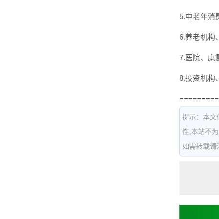
5.中老年
6.养老机
7.医院、
8.投资机
=========
提示：本文
性,本站不
如需转载请注明出