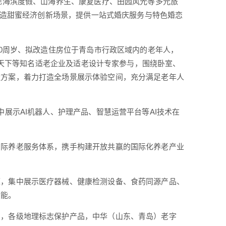
呈现海滨度假、山海养生、康复医疗、田园风光等多元旅
，打造甜蜜经济创新场景，提供一站式婚庆服务与特色婚恋
60周岁、拟改造住房位于青岛市行政区域内的老年人，
数联天下等知名适老企业及适老设计专家参与，围绕卧室、
造方案，着力打造全场景展示体验空间，充分满足老年人
展示AI机器人、护理产品、智慧运营平台等AI技术在
国际养老服务体系，携手构建开放共赢的国际化养老产业
源，集中展示医疗器械、健康检测设备、食药同源产品、
动能。
品，各级地理标志保护产品，中华（山东、青岛）老字