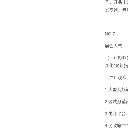
号，好品山
发专列、老
NO.7
展会人气
（一）影响
众化”双轨
（二）观众
1.大型商
2.区域分
3.电商平
4.民政等*