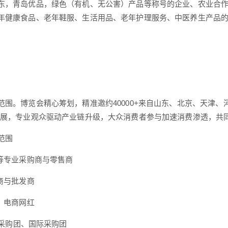
东，青岛优品，绿色（有机、无公害）产品等称号的企业、农业合
年健康食品、老年鞋服、生活用品、老年护理服务、中医养生产品
范围。博览会精心筹划，精准邀约40000+来自山东、北京、天津、
拓展，专业观众驱动产业链升级，大众消费者参与加速消费渗透，共
范围
超等专业采购商与零售商
销商与批发商
台、电商网红
**采购团、国际采购团