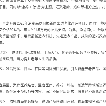
区。邀请青岛本土及全国知名旅居康养机构、***机构参展，集中
项目。同时以“康养 + 浪漫”为主题，汇聚婚纱、婚庆等相关企业
。青岛开展2025年消费品以旧换新居家适老化改造项目，面向年满
交价格30%的、每人***1.5万元的补贴支持。为此，邀请海尔、
房等区域需求，展示最新适老科技、先进适老产品、成熟的适老改
求。
助老展区。邀请通用环球青鸟、上海天与、优必选等知名企业参展，集中
成果应用，着力提升老年人生活品质。
区。邀请德国、日本、韩国等国际展团参展，引入智能养老产品、
合展区。聚焦医养结合，整合医疗、养老、科技、制造等跨领域资
食、慢性病干预服务等内容，满足不同健康需求，培育经济增长新
展区。依托青岛地名好品，邀请产品获得山东省、青岛市知名农产