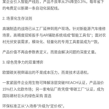
某企业引入智能产线后，产品不良率从2%降至0.3%，每年省下
的电费足以新建一条自动化装配线。
2. 场景化生存法则
高端制造的战场已从工厂延伸到用户现场。针对新能源汽车维修
场景，高精度扭矩扳手与AR辅助系统组成“智能工具包”；面对农
村光伏安装需求，模块化、轻量化的专用工具套装成为**款。
产品价值不再由参数表定义，而是由解决问题的深度丈量。
3. 绿色竞争力的双重博弈
欧盟碳关税倒逼出的不是成本压力，而是技术话语权。
一家紧固件企业用生物可降解涂层突破REACH认证，产品溢价
15%打入北欧市场；另一家电钻厂商凭借“零碳工厂”认证，成为
国际建材巨头的绿色采购 首选
环保标准正从“入场券”升级为“定价权”。