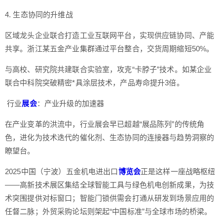
4. 生态协同的升维战
区域龙头企业联合打造工业互联网平台，实现供应链协同、产能
共享。浙江某五金产业集群通过平台整合，交货周期缩短50%。
与高校、研究院共建联合实验室，攻克“卡脖子”技术。如某企业
联合中科院突破精密*具涂层技术，产品寿命提升3倍。
行业
展会
：产业升级的加速器
在产业变革的洪流中，行业展会早已超越“展品陈列”的传统角
色，进化为技术迭代的催化剂、生态协同的连接器与趋势洞察的
瞭望台。
2025中国（宁波）五金机电进出口
博览会
正是这样一座战略枢纽
——高新技术展区集结全球智能工具与绿色机电创新成果，为技
术突围提供对标窗口；智能门锁供需会打通从研发到场景应用的
任督二脉；外贸采购论坛则架起“中国标准”与全球市场的桥梁。