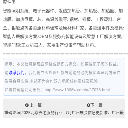
配件类
智能照明系统、电子元器件、发热加热管、加热板、加热圈、加
热膜、加热盘棒、芯、高温线缆等; 钢材、镁棒、工程塑料、合
金、银触点等各类原材料玻璃及原材料厂家，各类通用件及模具:
智能人居解决方案:OEM及服务商智能设备及智慧工厂解决方案;
智能门锁:工业机器人，家电生产设备与辅助材料。
================================================
提示：本文信息整理自网络或组织方提交。如果侵犯了您的权益，
请
联系我们
，我们将立即处理！参展前请务必先核实查证对方证件
及展会真实性,本站不为合作双方承担任何责任及风险。
如需转载请注明出处：http://www.1968w.com/a/27073.html
上一篇
下一篇
重磅论坛|2025北京养老服务行业
7月广州展会信息更新啦、广州最
发展四季青论坛邀您合作共
新展会排期表#198代收展会资料
赢！...
网...