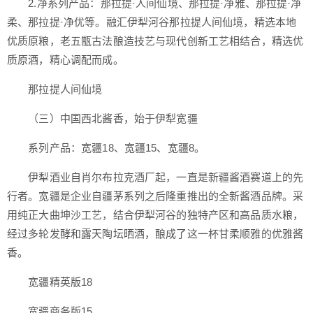
2.净系列产品：那拉提·人间仙境、那拉提·净雅、那拉提·净
柔、那拉提·净优等。融汇伊犁河谷那拉提人间仙境，精选本地
优质原粮，老五甑古法酿造技艺与现代创新工艺相结合，精选优
质原酒，精心调配而成。
那拉提人间仙境
（三）中国西北酱香，始于伊犁宽疆
系列产品：宽疆18、宽疆15、宽疆8。
伊犁酒业自肖尔布拉克酒厂起，一直是新疆酱酒赛道上的先
行者。宽疆是企业自疆茅系列之后隆重推出的全新酱酒品牌。采
用纯正大曲坤沙工艺，结合伊犁河谷的独特产区和高品质水粮，
经过多轮发酵和露天陶坛晒酒，酿成了这一杯甘柔顺雅的优雅酱
香。
宽疆精英版18
宽疆商务版15