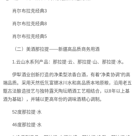
肖尔布拉克经典3
肖尔布拉克经典8
肖尔布拉克经典5
（二）美酒那拉提——新疆高品质商务用酒
1.云山水系列产品：那拉提·云、那拉提·山、那拉提·水。
伊犁酒业创新打造的净柔型浓香白酒，有着“净柔协调”的高
端品质。采用天然低氘富锶冰川水和高品质本地原粮，沿用老五
甑古法酿造技艺与独特露天陶坛晒酒工艺相结合，以8年以上基
酒为基础），并辅以更高年份的调味酒精心调制。
52度那拉提·水
46度那拉提·水