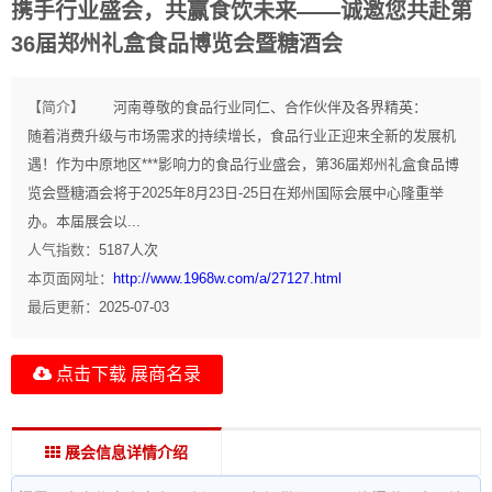
携手行业盛会，共赢食饮未来——诚邀您共赴第
36届郑州礼盒食品博览会暨糖酒会
【简介】
河南尊敬的食品行业同仁、合作伙伴及各界精英：
随着消费升级与市场需求的持续增长，食品行业正迎来全新的发展机
遇！作为中原地区***影响力的食品行业盛会，第36届郑州礼盒食品博
览会暨糖酒会将于2025年8月23日-25日在郑州国际会展中心隆重举
办。本届展会以...
人气指数：
5187
人次
本页面网址：
http://www.1968w.com/a/27127.html
最后更新：
2025-07-03
点击下载 展商名录
展会信息详情介绍