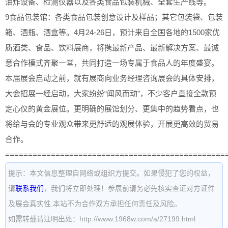
油炸设备、检测仪器以及各类食品包装机械、全套生产线等。
9食品包装馆：各类食品包装创意设计及样品；其它包装袋、包装
箱、酒瓶、酒盒等。4月24-26日，预计来自全国各地的1500家优
质酒类、食品、饮料展商，将携最新产品、最新解决方案、最诚
意合作模式齐聚一堂，共同打造一场专属于食品人的年度盛宴。
本届展会启动之前，就有展商向业务经理咨询展会的具体安排，
大会招展一经启动，大家纷纷“闻风而动”，不少客户直接全款预
定心仪的黄金展位。更明确的展馆划分、更集中的趋势看点，也
将给与会的专业观众带来更舒适的观展体验，开展更高效的贸易
合作。
================================================
提示：本文信息整理自网络或组织方提交。如果侵犯了您的权益，
请
联系我们
，我们将立即处理！参展前请务必先核实查证对方证件
及展会真实性,本站不为合作双方承担任何责任及风险。
如需转载请注明出处：http://www.1968w.com/a/27199.html