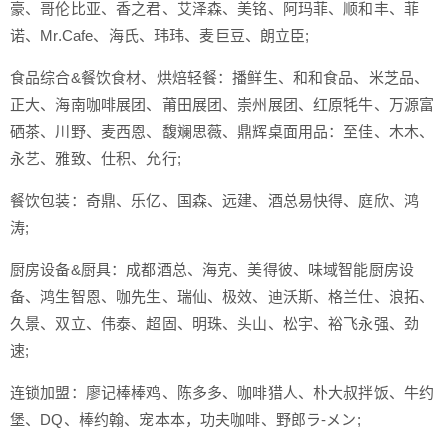
豪、哥伦比亚、香之君、艾泽森、美铭、阿玛菲、顺和丰、菲
诺、Mr.Cafe、海氏、玮玮、麦巨豆、朗立臣;
食品综合&餐饮食材、烘焙轻餐：播鲜生、和和食品、米芝品、
正大、海南咖啡展团、莆田展团、崇州展团、红原牦牛、万源富
硒茶、川野、麦西恩、馥斓思薇、鼎辉桌面用品：至佳、木木、
永艺、雅致、仕积、允行;
餐饮包装：奇鼎、乐亿、国森、远建、酒总易快得、庭欣、鸿
涛;
厨房设备&厨具：成都酒总、海克、美得彼、味域智能厨房设
备、鸿生智恩、咖先生、瑞仙、极效、迪沃斯、格兰仕、浪拓、
久景、双立、伟泰、超固、明珠、头山、松宇、裕飞永强、劲
速;
连锁加盟：廖记棒棒鸡、陈多多、咖啡猎人、朴大叔拌饭、牛约
堡、DQ、棒约翰、宠本本，功夫咖啡、野郎ラ-メン;