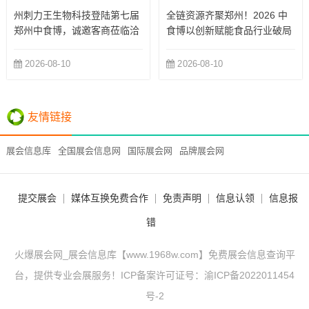
州刺力王生物科技登陆第七届
全链资源齐聚郑州！2026 中
郑州中食博，诚邀客商莅临洽
食博以创新赋能食品行业破局
谈！
内卷
2026-08-10
2026-08-10
友情链接
展会信息库
全国展会信息网
国际展会网
品牌展会网
提交展会
媒体互换免费合作
免责声明
信息认领
信息报
错
火爆展会网_展会信息库【www.1968w.com】免费展会信息查询平
台，提供专业会展服务！ICP备案许可证号：
渝ICP备2022011454
号-2