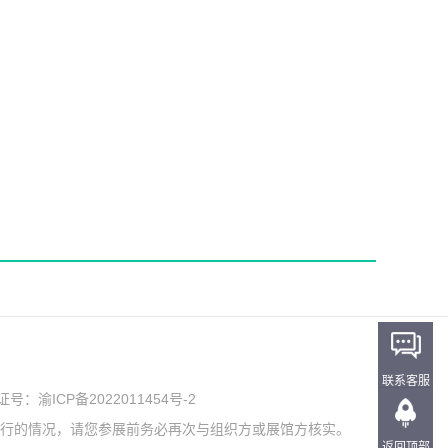
联系客服
可证号：
渝ICP备2022011454号-2
举行的情况，请您参展前务必再次与组织方或展馆方核实。
返回顶部