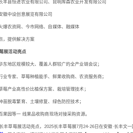
长丰县恒进农业有限公司、昆明库森农业开发有限公司
安徽中设创意展览有限公司
火爆农资网、今市网络、自媒体、融媒体
点，提供解决方案
草莓展活动亮点
华东地区规模较大、覆盖人群较广的全产业链会议；
行业专家、草莓种植能手、鲜果收购商、农资服务商；
草莓产业高性价比植保方案、栽培管理技术；
种苗脱毒繁育、土壤修复、绿色防控技术；
百果园等一 线果品收购商现场对接采购资源。
5长丰草莓展活动亮点，2025长丰草莓展7月24-26日在安徽·长