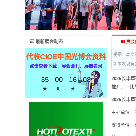
最新展会动态
展会
提示：
本文
代收CIOE中国光博会资料
如果发现有
点击查看下载：展会会刊、展商名录
35
00
16
07
2025长丰
推介、评比
天
时
分
秒
2025长丰
主办单位：
支持单位：