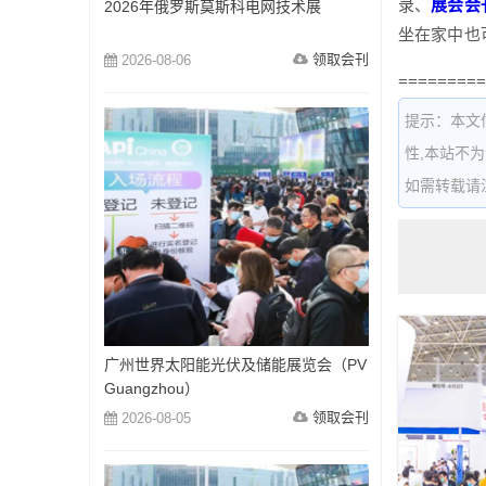
录、
展会
会
2026年俄罗斯莫斯科电网技术展
坐在家中也
领取会刊
2026-08-06
=========
提示：本文
性,本站不
如需转载请注明出
广州世界太阳能光伏及储能展览会（PV
Guangzhou）
领取会刊
2026-08-05