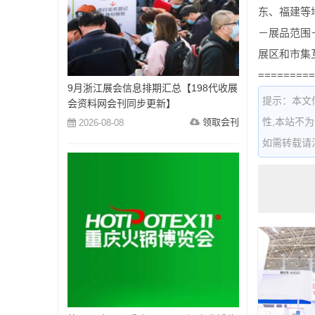
东、福建等
－展品范围
展区和市集
=========
9月浙江展会信息排期汇总【198代收展
提示：本文
会资料网会刊同步更新】
性,本站不
领取会刊
2026-08-08
如需转载请注明出