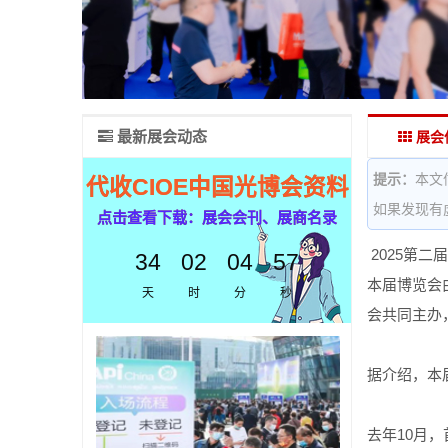
最新展会动态
展会
提示：
本文
代收CIOE中国光博会资料
如果发现有
点击查看下载：展会会刊、展商名录
2025第二
34
02
04
57
本届博览会
天
时
分
秒
会共同主办
据介绍，本
去年10月