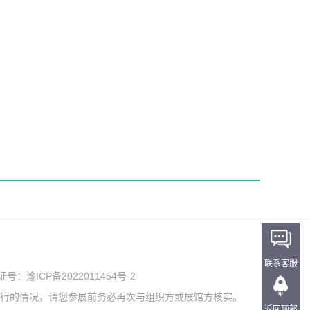
联系客服
可证号：
渝ICP备2022011454号-2
举行的情况，请您参展前务必再次与组织方或展馆方核实。
返回顶部