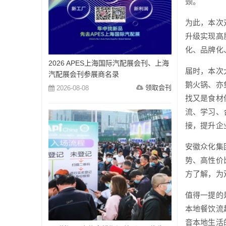
颈。
为此，本次
升级实现高
化、品牌化
2026 APES上海国际汽配展会刊、上海
届时，本次
汽配展会刊参展商名录
鹅火锅、亦
领取会刊
2026-08-08
找又是食材
流、学习、
接，提升企
安徽众化集
势、高性价
方了解，为
值得一提的
本地餐饮流
音本地生活