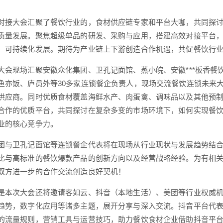
对接大会汇聚了餐饮行业的，食材供应链专家和平台大咖，共同探
质量发展。聚焦超级单品的研发、采购与应用，搭建高效对接平台
、可持续化发展。期待为产业链上下游创造合作机遇，共促餐饮行
大会现场汇聚安徽众化集团、卫孔记面馆、蒸小皖、安徽***板香
鱼亦饭、庐员外等30多家连锁餐企负责人，现场交流餐饮连锁未来
供应商。同时优质食材覆盖海鲜水产、肉蛋禽、调味品以及其他预
合作的优质平台，共同探讨在复杂多变的市场环境下，如何实现餐
业的核心竞争力。
团与卫孔记面馆等连锁餐企代表将在现场从行业现状与发展趋势结
比与高标准的餐饮爆款产品的创新方向以及经营战略经验。为有相
双方进一步的合作交流创造良好契机！
是本次大会还将邀请客如云、抖音（本地生活）、美团等行业权威
趋势，数字化应用等诸多主题，展开分享与深入交流。抖音平台代
的流量规则，营销工具与运营技巧，助力餐饮食材企业借助抖音平