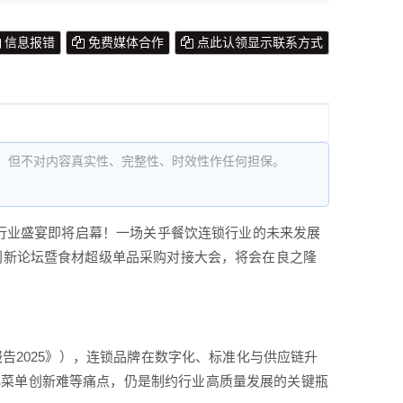
信息报错
免费媒体合作
点此认领显示联系方式
，但不对内容真实性、完整性、时效性作任何担保。
的行业盛宴即将启幕！一场关乎餐饮连锁行业的未来发展
创新论坛暨食材超级单品采购对接大会，将会在良之隆
报告2025》），连锁品牌在数字化、标准化与供应链升
化菜单创新难等痛点，仍是制约行业高质量发展的关键瓶