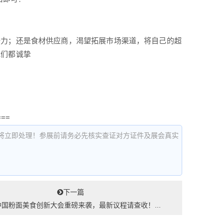
争力；还是食材供应商，渴望拓展市场渠道，将自己的超
我们都诚挚
===
将立即处理！参展前请务必先核实查证对方证件及展会真实
下一篇
国粉面美食创新大会重磅来袭，最新议程请查收！...