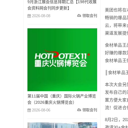
9月浙江展会信息排期汇总【198代收展
会资料网会刊同步更新】
美团也将在
领取会刊
2026-08-08
畅销的爆品
云，将带来
渠道发展提
食材单品王
好赚的爆款
食材单品王
║食材单品
本次大会另
发布自己的
第11届中国（重庆）国际火锅产业博览
置方便大家
会（2026重庆火锅博览会）
流！促进合
领取会刊
2026-08-06
8月2日，
邀请30+