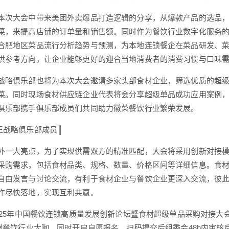
本次大会中带来美团外卖爆品打造逻辑的分享，从爆款产品的选品
菜，来提高店铺的订单量和销售额。同时作为餐饮行业数字化服务的
合肥地区菜品流行分析趋势与预测，为本地连锁餐企在菜品研发、
供参考方向，让企业能够更好的迎合当地消费者的消费习惯与口味
战略俱乐部也将为本次大会邀请多家头部食材企业，筛选优质的超
菜。同时现场食材供应链企业代表将会分享超级单品成功应用案例
俱乐部携手俱乐部成员们共同助力徽菜餐饮行业繁荣发展。
王战略俱乐部成员║
外一大亮点，为了实现供需双方的精准匹配，大会将采用创新对接
采购需求，包括食材品类、规格、数量、价格区间等详细信息。食材
自由发言与讨论交流，有利于食材企业与餐饮企业更深入交流，彼
作尽快落地，实现互利共赢。
2025年中国餐饮连锁高质量发展创新论坛暨食材超级单品采购对接
食材餐饮行业大咖，同时开启自愿报名，扫码提交后组委会48h内审核