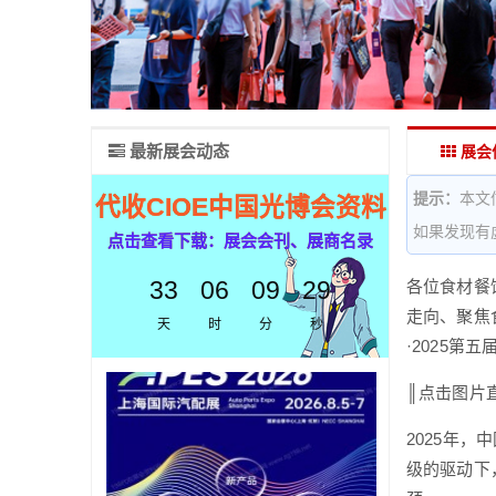
最新展会动态
展会
提示：
本文
代收CIOE中国光博会资料
如果发现有
点击查看下载：展会会刊、展商名录
33
06
09
28
各位食材餐
走向、聚焦
天
时
分
秒
·2025
║点击图片
2025年
级的驱动下