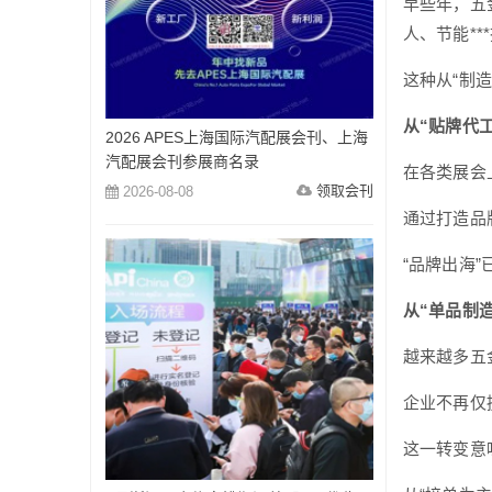
早些年，五
人、节能*
这种从“制
从“贴牌代工
2026 APES上海国际汽配展会刊、上海
汽配展会刊参展商名录
在各类展会上
领取会刊
2026-08-08
通过打造品
“品牌出海
从“单品制造
越来越多五
企业不再仅
这一转变意