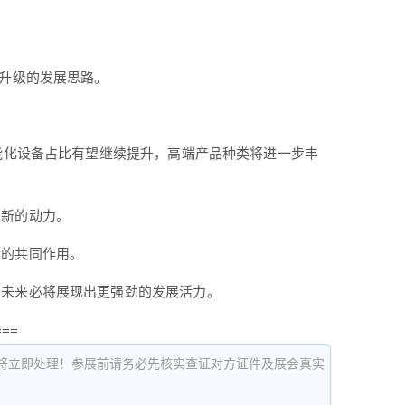
业升级的发展思路。
能化设备占比有望继续提升，高端产品种类将进一步丰
了新的动力。
素的共同作用。
，未来必将展现出更强劲的发展活力。
===
将立即处理！参展前请务必先核实查证对方证件及展会真实