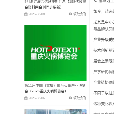
从“接单为主
9月浙江展会信息排期汇总【198代收展
会资料网会刊同步更新】
如今，越来
领取会刊
2026-08-08
尤其是中小
与品牌认知
产业升级的
技术创新驱
展会上涌现
产学研协同
产业链协同
第11届中国（重庆）国际火锅产业博览
会（2026重庆火锅博览会）
不同于以往
领取会刊
2026-08-06
这种变化反