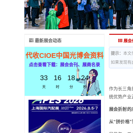
最新展会动态
展会
提示：
本文
代收CIOE中国光博会资料
如果发现有
点击查看下载：展会会刊、展商名录
33
16
18
23
天
时
分
秒
作为长三角
统优势产业
展会折射的
从“拼价格”