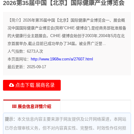
2026第35届中国【北京】国际健康产业博览会
【简介】
2026年第35届中国【北京】国际健康产业博览会一、展会概
况中国国际健康产业博览会(简称“CIHIE·健博会”),是经商务部批准报备
的大健康行业主题展会。CIHIE·健博会始创于2003年,2004年5月在北
京首展举办,截止目前已成功举办了34届。被业界广泛誉...
人气指数：
6273
人次
本页面网址：
http://www.1968w.com/a/27607.html
最后更新：
2025-09-17
点击下载 展商名录
展会信息详情介绍
提示：
本文信息内容主要来源于网友提供及公开网络渠道，本网站
已尽合理审核义务，但不对内容真实性、完整性、时效性作任何担