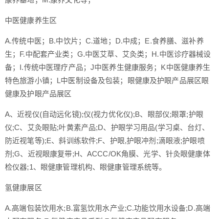
中医健康养生区
A.传统中医；B.中饮片；C.道地；D.中成；E.食养膳、滋补养
生；F.中配套产业类；G.中医艾草、艾灸类；H.中医诊疗器械设
备；I.传统中医理疗产品；J中医养生健康服务；K中医健康养生
特色旅游小镇；L中医制设备及包装；眼健康及护眼产品展区眼
健康及护眼产品展区
A、近视仪(自动远化镜);仪(视力优化仪);B、眼部仪;眼罩;护眼
仪;C、艾灸眼贴;叶黄素产品;D、护眼学习用品(学习桌、台灯、
防近视笔等);E、斜训练软件;F、护眼,护眼冲剂;滴眼液;护眼喷
剂;G、近视眼康复带;H、ACCC/OK角膜、光学、针灸眼健康体
检仪器;1、眼健康管理机构、眼健康管理系统等。
氢健康展区
A.高端包装饮用水;B.富氢饮用水产业;C.功能饮用水设备;D.高端