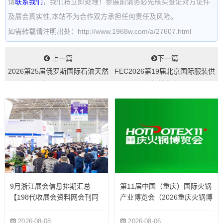
请
联系我们
，我们将立即处理！参展前请务必先核实查证对方证件
及展会真实性,本站不为合作双方承担任何责任及风险。
如需转载请注明出处：http://www.1968w.com/a/27607.html
上一篇
下一篇
2026第25届俄罗斯国际石油天然
FEC2026第19届北京国际服装供
气展会NEFTEGAZ...
应链博览会...
9月浙江展会信息排期汇总
第11届中国（重庆）国际火锅
【198代收展会资料网会刊同
产业博览会（2026重庆火锅博
步更新】
览会）
2026-08-08
2026-08-06