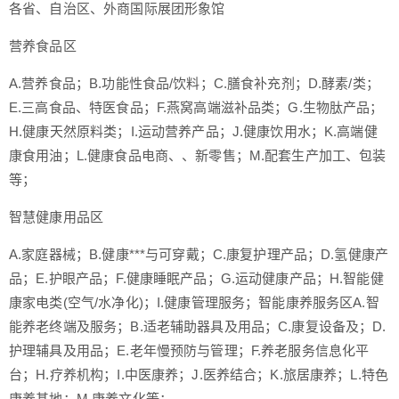
各省、自治区、外商国际展团形象馆
营养食品区
A.营养食品；B.功能性食品/饮料；C.膳食补充剂；D.酵素/类；
E.三高食品、特医食品；F.燕窝高端滋补品类；G.生物肽产品；
H.健康天然原料类；I.运动营养产品；J.健康饮用水；K.高端健
康食用油；L.健康食品电商、、新零售；M.配套生产加工、包装
等；
智慧健康用品区
A.家庭器械；B.健康***与可穿戴；C.康复护理产品；D.氢健康产
品；E.护眼产品；F.健康睡眠产品；G.运动健康产品；H.智能健
康家电类(空气/水净化)；I.健康管理服务；智能康养服务区A.智
能养老终端及服务；B.适老辅助器具及用品；C.康复设备及；D.
护理辅具及用品；E.老年慢预防与管理；F.养老服务信息化平
台；H.疗养机构；I.中医康养；J.医养结合；K.旅居康养；L.特色
康养基地；M.康养文化等；