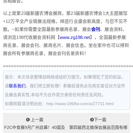
亮相展会。
以上是第23届新疆农博会展商，第23届新疆农博会1大主题展馆
+12万平全产业链展出规格，缔造行业盛会新高度，与您不见不
散。~如果你需要全国最新参展商名录、展会
会刊
、展会资料、
请浏览198代收展会资料网【
www.zg198.net
】，全国最新参展
商名录、展会会刊、展商名片、展会信息。坐在家中也可以得到
展会所有参展商名录，展会会刊名录资料！
================================================
提示：本文信息整理自网络或组织方提交。如果侵犯了您的权益，
请
联系我们
，我们将立即处理！参展前请务必先核实查证对方证件
及展会真实性,本站不为合作双方承担任何责任及风险。
如需转载请注明出处：http://www.1968w.com/a/27711.html
上一篇
下一篇
F2C中食展9月广州启幕！40国及
第四届西北植保会展品范围有哪