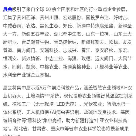
展会
吸引了来自全球 50 余个国家和地区的行业重点企业参展，
汇集了贵州西洋、贵州川恒、宏达股份、国投罗布泊、好时吉、
中威春雨、农达、黑色生态、郑氏、新疆中特煤腐殖酸、新疆圣
大一方、新疆五谷丰登、湖北鄂中生态、山东一粒神、山东土大
厨肥业、青岛瀚普生物、青岛捷怡纳、新疆拜斯夫、欧标、友发
管道、南方阀门、安瑞科技、志成兴、春江、泰安轻松、东宏、
恒润安、新兴铸管、中志工控、海狸、玫德、远大阀门、大禹节
水、四创、凯泉、中棉农业、新疆澳棉种业、川椒种业等农业、
水利全产业链企业亮相。
展会将集中展示近5万件前沿科技产品，涵盖智慧农业领域AI+农
业机器人、土壤墒情***系统；现代设施农业领域智慧温室控制系
统、植物工厂（无土栽培+LED光控）、光伏农业；智能水肥一
体化系统、无人机植保+AI病虫害识别、盐碱地改良技术、基因
编辑育种等“黑科技”集中亮相，助力新疆打造“中亚农业科技高
地”。湖北省、甘肃省、重庆市等省市农业科学院也将携新成果