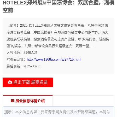
HOTELEX郑州展&中国冻博会：双展合璧，规模
空前
【简介】
2025HOTELEX郑州酒店餐饮博览会将与第十八届中国冷冻
冷藏食品博览会（中国冻博会）在郑州国际会展中心同期举办。两大
旗舰展联袂亮相，聚焦酒店餐饮与冻品产业链，以“双展同台、链聚势
强”的姿态，共筑中部餐饮食品行业超级盛会！双展合璧，...
人气指数：
5146
人次
本页面网址：
http://www.1968w.com/a/27715.html
最后更新：
2025-08-03
点击下载 展商名录
展会信息详情介绍
提示：
本文信息内容主要来源于网友提供及公开网络渠道，本网站