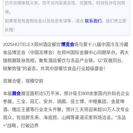
已尽合理审核义务，但不对内容真实性、完整性、时效性作任何担
保。
如果发现有虚假信息以及信息有误等，请点
联系我们
，我们将立即
处理！
2025HOTELEX郑州酒店餐饮
博览会
将与第十八届中国冷冻冷藏
食品博览会（中国冻博会）在郑州国际会展中心同期举办。两大
旗舰展联袂亮相，聚焦酒店餐饮与冻品产业链，以“双展同台、
链聚势强”的姿态，共筑中部餐饮食品行业超级盛会！
双展合璧，规模空前
本届
展会
展览面积达5万平米，预计吸引800余家国内外知名企业
参展，三全、双汇、安井、锅圈、佳士博、中粮集团、金星啤
酒、槐店王婆等行业龙头齐聚，预计三天将迎来超10万人次专业
观众，包括胖东来、海底捞、山姆等渠道买家到场洽谈。“冻品
+”战略，打破边界