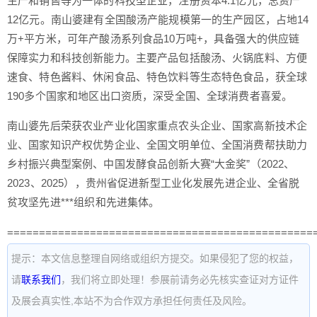
生产和销售等为一体的科技型企业，注册资本4.1亿元，总资产
12亿元。南山婆建有全国酸汤产能规模第一的生产园区，占地14
万+平方米，可年产酸汤系列食品10万吨+，具备强大的供应链
保障实力和科技创新能力。主要产品包括酸汤、火锅底料、方便
速食、特色酱料、休闲食品、特色饮料等生态特色食品，获全球
190多个国家和地区出口资质，深受全国、全球消费者喜爱。
南山婆先后荣获农业产业化国家重点农头企业、国家高新技术企
业、国家知识产权优势企业、全国文明单位、全国消费帮扶助力
乡村振兴典型案例、中国发酵食品创新大赛“大金奖”（2022、
2023、2025），贵州省促进新型工业化发展先进企业、全省脱
贫攻坚先进***组织和先进集体。
================================================
提示：本文信息整理自网络或组织方提交。如果侵犯了您的权益，
请
联系我们
，我们将立即处理！参展前请务必先核实查证对方证件
及展会真实性,本站不为合作双方承担任何责任及风险。