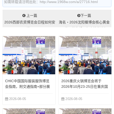
如需转载请注明出处：http://www.1968w.com/a/27716.html
上一篇
下一篇
2026西部农资博览会日程如何安
海名・2026沈阳餐博会核心黄金
排...
展位即将售罄，年末抢位进行
时！...
CHIC中国国际服装服饰博览
2026重庆火锅博览会将于
会指南，附交通指南+部分展
2026年10月23-25日在重庆国
商
际博览中心举办
2026-08-05
2026-08-05