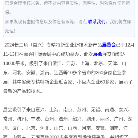
已尽合理审核义务，但不对内容真实性、完整性、时效性作任何担
保。
如果发现有虚假信息以及信息有误等，请点
联系我们
，我们将立即
处理！
2024长三角（嘉兴）专精特新企业新技术新产品
展览会
已于12月
11-13日在嘉兴国际会展中心成功举办，此次
展会
展览面积达
13000平米，吸引了来自浙江、江苏、上海、北京、天津、山
东、河北、安徽、湖南、江西等10多个省市的260多家企业参
展，其中省级专精特新企业近百家、小巨人企业60多家，展示了
最新的产品和技术。
展会吸引了来自嘉兴、上海、南京、苏州、无锡、南通、泰兴、
常州、杭州、宁波、台州、温州、绍兴、湖州、丽水、广州、深
圳、厦门、北京、河北、山东、山西、河南、安徽、湖南、江
西、内蒙古、云南等地3000多名客商到场洽谈采购，并组织了