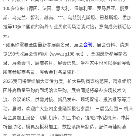
100多位来自德国、法国、意大利、保加利亚、罗马尼亚、俄罗
斯、乌克兰、智利、越南、***、乌兹别克斯坦、巴基斯坦、孟加
拉等10多个国家的海外专业买家现场洽谈对接，意向成交额近亿
元。
~如果你需要全国最新参展商名录、展会
会刊
、展会资料、请浏
览198代收展会资料网【www.zg198.net】，全国最新参展商名
录、展会会刊、展商名片、展会信息。坐在家中也可以得到展会
所有参展商名录，展会会刊名录资料！
2025我们将继续加大宣传力度，扩大采购商邀约范围，精准组织
国外高质量采购商到场洽谈采购。展会同期将举办多场技术交
流、会议论坛、供需对接、新品发布、现场促销、投资推荐等活
动。届时，欢迎广大业内企业踊跃报名参展！ －展品范围－ 机床
与金属加工设备：切削机床，加工中心，铣/磨/冲/钻机床，冲剪
折自动化，模具及板材加工，数控系统与制造，配件与辅助装
置，检测仪器/工量具，机床附件等。