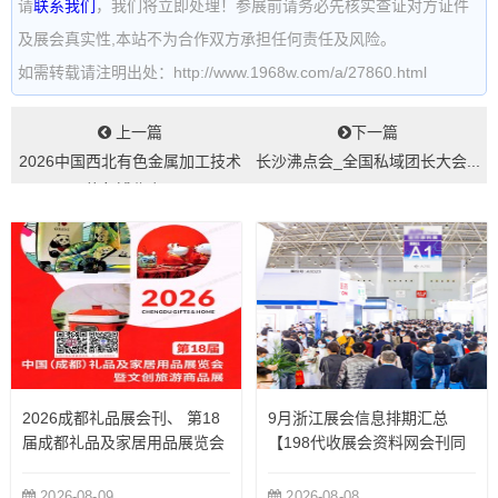
请
联系我们
，我们将立即处理！参展前请务必先核实查证对方证件
及展会真实性,本站不为合作双方承担任何责任及风险。
如需转载请注明出处：http://www.1968w.com/a/27860.html
上一篇
下一篇
2026中国西北有色金属加工技术
长沙沸点会_全国私域团长大会...
装备博览会...
2026成都礼品展会刊、 第18
9月浙江展会信息排期汇总
届成都礼品及家居用品展览会
【198代收展会资料网会刊同
暨文创旅游商品展会刊参展商
步更新】
名录
2026-08-09
2026-08-08