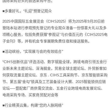
国际采购巨头的首选采购平台。
■多重好礼，“礼迎”预登记观众
2025中国国际五金展览会（CIHS2025）将为2025年9月20日前
登陆本站进行参观预先登记的专业观众准备一份惊喜大礼以及多
项精心服务，包括免费获赠"参观证"与价值百元的《CIHS2025电
子会刊》等，并有机会专享展期免费住宿和接送服务。
■活动缤纷，“实现展与会的有效结合”
“CIHS创新优品”评选活动、数字赋能全球，跨境电商引领五金行
业新未来主题论坛、深海掘金，贸易全球主题论坛、外贸新客如
何获取流量主题论坛、京东 . CIHS工具采购节、京东智能锁采购
节、第五届“金勾”锁具及工艺装备设计大赛、2025智能锁供应链
论坛──暨配套厂商供需交流会、五金行业跨境电商发展论坛、
电商采购专场、买家商贸配对会等
■行业精英云集，构建“您的人脉网络”