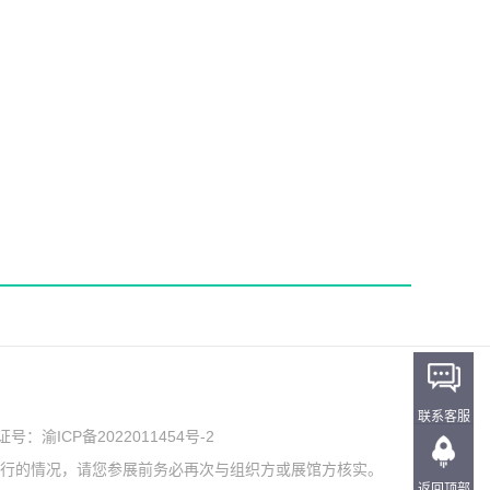
联系客服
可证号：
渝ICP备2022011454号-2
举行的情况，请您参展前务必再次与组织方或展馆方核实。
返回顶部