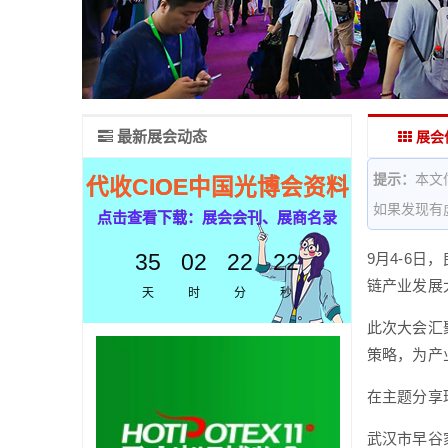
最新展会动态
展会
提示：
本文
代收CIOE中国光博会资料
如果发现有
点击查看下载：展会会刊、展商名录
35
02
22
21
9月4-6日
链产业发展
天
时
分
秒
此次大会汇
策略，为产
在主题分享
武汉市早谷