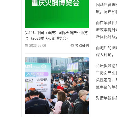
园酒店管理
度，阐述如
而在早餐供
链效率提升
第11届中国（重庆）国际火锅产业博览
断优化升级
会（2026重庆火锅博览会）
领取会刊
2026-08-06
而随后的圆
深入讨论。
论坛拟邀请
牛肉面产业
柔性定制、
更丰富的早
对接早餐供