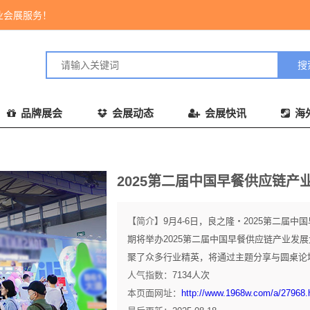
业会展服务！
品牌展会
会展动态
会展快讯
海
2025第二届中国早餐供应链
【简介】
9月4-6日，良之隆・2025第二届
期将举办2025第二届中国早餐供应链产业发
聚了众多行业精英，将通过主题分享与圆桌论坛
人气指数：
7134
人次
本页面网址：
http://www.1968w.com/a/27968.