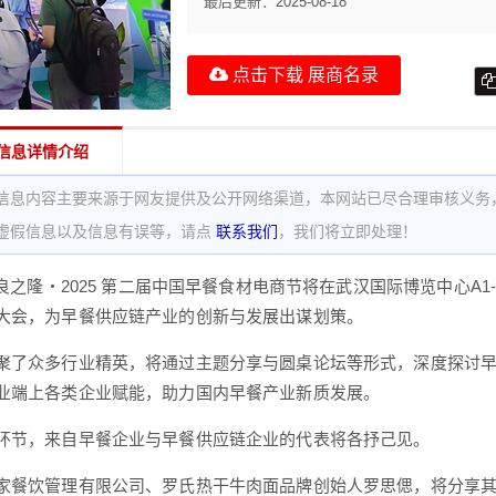
最后更新：
2025-08-18
点击下载 展商名录
信息详情介绍
信息内容主要来源于网友提供及公开网络渠道，本网站已尽合理审核义务
虚假信息以及信息有误等，请点
联系我们
，我们将立即处理！
，良之隆・2025 第二届中国早餐食材电商节将在武汉国际博览中心A1
大会，为早餐供应链产业的创新与发展出谋划策。
聚了众多行业精英，将通过主题分享与圆桌论坛等形式，深度探讨
业端上各类企业赋能，助力国内早餐产业新质发展。
环节，来自早餐企业与早餐供应链企业的代表将各抒己见。
家餐饮管理有限公司、罗氏热干牛肉面品牌创始人罗思偲，将分享