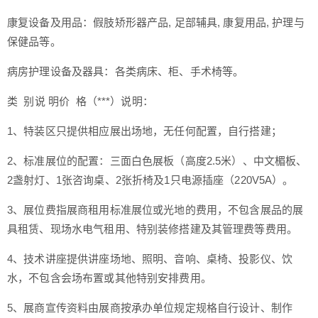
康复设备及用品：假肢矫形器产品, 足部辅具, 康复用品, 护理与
保健品等。
病房护理设备及器具：各类病床、柜、手术椅等。
类 别
说 明
价 格（***）
说明：
1、特装区只提供相应展出场地，无任何配置，自行搭建；
2、标准展位的配置：三面白色展板（高度2.5米）、中文楣板、
2盏射灯、1张咨询桌、2张折椅及1只电源插座（220V5A）。
3、展位费指展商租用标准展位或光地的费用，不包含展品的展
具租赁、现场水电气租用、特别装修搭建及其管理费等费用。
4、技术讲座提供讲座场地、照明、音响、桌椅、投影仪、饮
水，不包含会场布置或其他特别安排费用。
5、展商宣传资料由展商按承办单位规定规格自行设计、制作