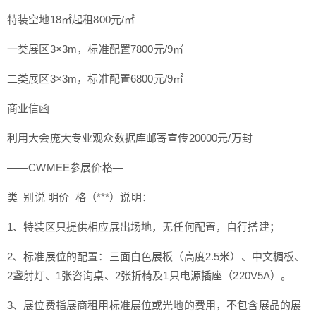
特装空地
18㎡起租
800元/㎡
一类展区
3×3m，标准配置
7800元/9㎡
二类展区
3×3m，标准配置
6800元/9㎡
商业信函
利用大会庞大专业观众数据库邮寄宣传
20000元/万封
——CWMEE参展价格—
类 别
说 明
价 格（***）
说明：
1、特装区只提供相应展出场地，无任何配置，自行搭建；
2、标准展位的配置：三面白色展板（高度2.5米）、中文楣板、
2盏射灯、1张咨询桌、2张折椅及1只电源插座（220V5A）。
3、展位费指展商租用标准展位或光地的费用，不包含展品的展