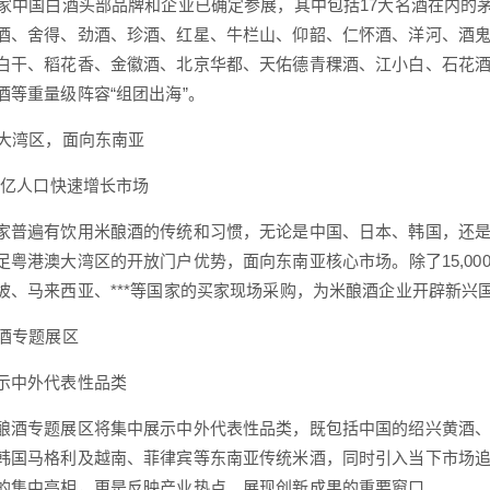
中国白酒头部品牌和企业已确定参展，其中包括17大名酒在内的
酒、舍得、劲酒、珍酒、红星、牛栏山、仰韶、仁怀酒、洋河、酒
白干、稻花香、金徽酒、北京华都、天佑德青稞酒、江小白、石花
酒等重量级阵容“组团出海”。
大湾区，面向东南亚
亿人口快速增长市场
遍有饮用米酿酒的传统和习惯，无论是中国、日本、韩国，还是
足粤港澳大湾区的开放门户优势，面向东南亚核心市场。除了15,000
坡、马来西亚、***等国家的买家现场采购，为米酿酒企业开辟新兴
酒专题展区
中外代表性品类
专题展区将集中展示中外代表性品类，既包括中国的绍兴黄酒、
韩国马格利及越南、菲律宾等东南亚传统米酒，同时引入当下市场
的集中亮相，更是反映产业热点、展现创新成果的重要窗口。