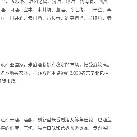
茅台、五粮液、泸州老窖、汾酒、郎酒、剑南春、西凤
鬼酒、习酒、宝丰、水井坊、董酒、今世缘、口子窖、李
酒业、国井酒、云门酒、古贝春、趵突泉酒、兰陵酒、泰
东南亚国家，米酿酒都拥有稳定的市场，接受度较高。
名本地买家外，主办方将重点邀约3,000名东南亚包括
国际市场。
江南米酒、酒酿、创新型米香烈酒及陈年佳酿，也涵盖
追捧的低度、气泡、混合口味和跨界预调饮品。专题展区