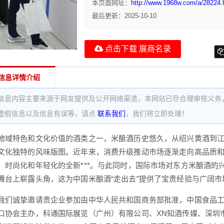
本页面网址：
http://www.1968w.com/a/28224.
最后更新：
2025-10-10
点击下载 展商名录
信息详情介绍
信息内容主要来源于网友提供及公开网络渠道，本网站已尽合理审核义务
虚假信息以及信息有误等，请点
联系我们
，我们将立即处理！
特色和文化价值的酒类之一，米酿酒历史悠久，从绍兴黄酒到江
文化独特的风味版图。近年来，消费升级推动市场逐渐走向高品质
、时尚化和年轻化的全新***。与此同时，国际市场对东方米酿酒
舞台上崭露头角，这为中国米酿酒“走出去”提供了宝贵经验与广阔市
诚挚邀请贵企业参加由中华人民共和国商务部批准，中国食品工
口协会主办，科通国际展览（广州）有限公司、XN知酒传媒、深圳市酒