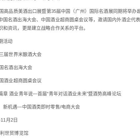
国高品质美酒出口展暨第35届中国（广州）国际名酒展同期将举办
中国名酒出海大会、中国酒业超商圆桌会议等，邀请国内外酒企代
识和资讯，更是建立战略合作关系的平台。
活动
三届世界米酿酒大会
国名酒出海大会
国酒业超商圆桌会议
 酒业青年说—首届“青年对话酒业未来”暨酒势高峰论坛
机遇—中国酒类即时零售/电商大会
11月2日
利世贸博览馆