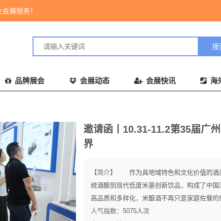
业会展服务！
品牌展会
会展动态
会展快讯
海
邀请函丨10.31-11.2第3
界
【简介】
作为具地域特色和文化价值的酒类
统酒酿到现代低度米基创新饮品，构成了中国
高品质和多样化，米酿酒不再只是家庭佐餐的传
人气指数：
5075
人次