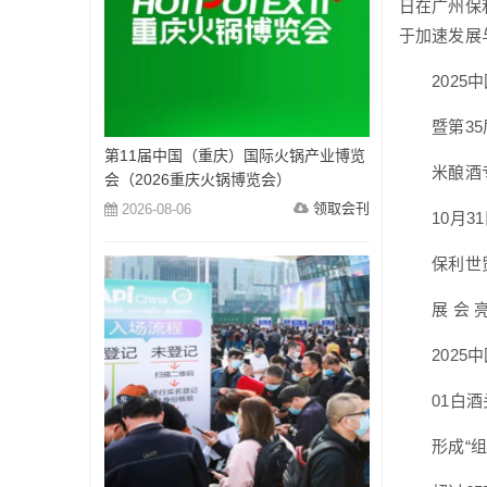
日在广州保
于加速发展
2025中
暨第35届
第11届中国（重庆）国际火锅产业博览
米酿酒专
会（2026重庆火锅博览会）
领取会刊
2026-08-06
10月31日
保利世贸
展 会 亮
2025中
01白酒
形成“组团