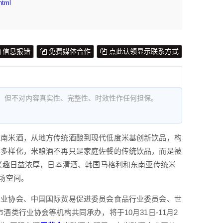
html
信息报错
免费媒体合作
点此认领显示联系方式
，但不对内容真实性、完整性、时效性作任何担保。
南米酒，从地方传统酒酿到现代低度米基创新饮品，构
和多样化，米酿酒不再只是家庭佐餐的传统饮品，而是被
的兴趣日益浓厚，日本清酒、韩国马格利和东南亚传统米
场空间。
业协会、中国国际贸易促进委员会食品行业委员会、世
类行业协会等机构共同承办，将于10月31日-11月2