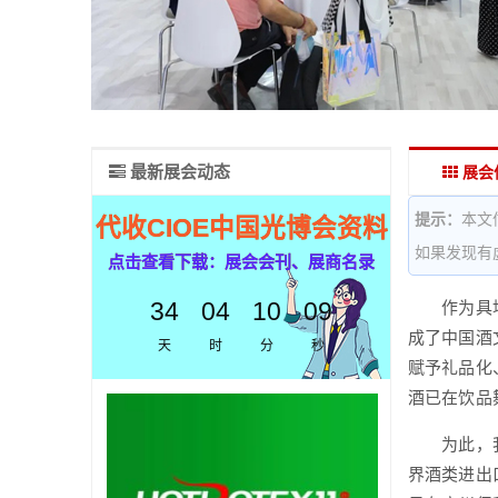
最新展会动态
展会
提示：
本文
代收CIOE中国光博会资料
如果发现有
点击查看下载：展会会刊、展商名录
34
04
10
08
作为具地域
成了中国酒
天
时
分
秒
赋予礼品化
酒已在饮品
为此，我们
界酒类进出