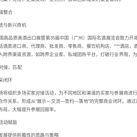
道整合
与新兴商机
国高品质美酒出口展暨第35届中国（广州）国际名酒展览会致力开
括酒类进口商、代理商、批发商、零售商，餐饮机构店、***酒店
入跨界渠道资源，如跨界企业家、私域团购平台，打破行业界限，
对接，匹配
闭环
组织多场买家对接活动，为不同地区和渠道的买家与参展商进行
合作关系，形成从“展示—交流—签约—落地”的完整商业闭环。通
布局，大幅提升参展回报率。
活动赋能
展提供前瞻性的思路与策略