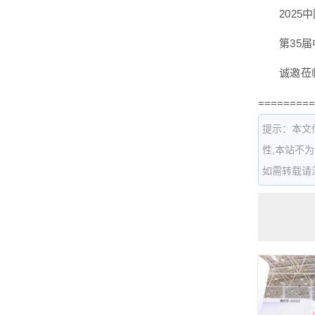
2025中
第35届中
诚邀莅临
=========
提示：本文
性,本站不
如需转载请注明出