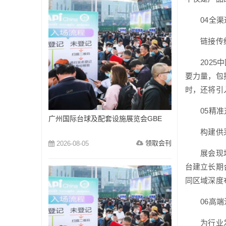
04全渠
链接传统
2025中
要力量，包
时，还将引
05精准
广州国际台球及配套设施展览会GBE
构建供采
领取会刊
2026-08-05
展会现场将
台建立长期
同区域深度
06高端
为行业发