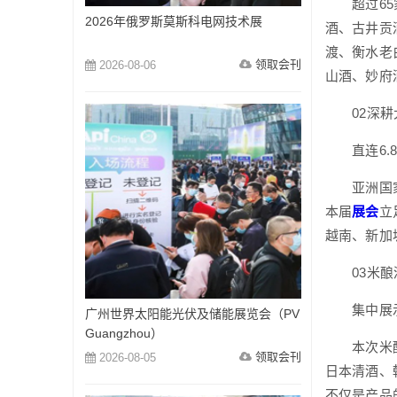
超过65家
2026年俄罗斯莫斯科电网技术展
酒、古井贡
渡、衡水老
领取会刊
2026-08-06
山酒、妙府
02深耕
直连6.8
亚洲国家普
本届
展会
立
越南、新加
03米酿
集中展示
广州世界太阳能光伏及储能展览会（PV
Guangzhou）
本次米酿酒
领取会刊
2026-08-05
日本清酒、
不仅是产品