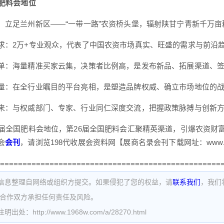
国肥料会地位
：立足兰州新区——“一带一路”农资桥头堡，辐射陕甘宁青新千万
求：2万+专业观众，代表了中国农资市场真实、旺盛的需求与前沿
单：海量精准买家云集，决策者比例高，是发布新品、拓展渠道、
量：在全行业瞩目的平台亮相，是塑造品牌权威、确立市场地位的
来：与权威部门、专家、行业同仁深度交流，把握政策脉搏与创新
6届全国肥料会地位，第26届全国肥料会汇聚精英渠道，引爆农资财
会
会刊
，请浏览198代收展会资料网【展商名录会刊下载网址：www.z
=================================================
信息整理自网络或组织方提交。如果侵犯了您的权益，请
联系我们
，我们
为合作双方承担任何责任及风险。
处：http://www.1968w.com/a/28270.html