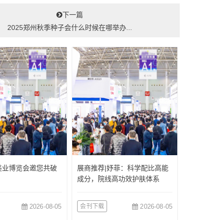
下一篇
2025郑州秋季种子会什么时候在哪举办...
美业博览会邀您共破
展商推荐|妤菲：科学配比高能
成分，院线高功效护肤体系
2026-08-05
会刊下载
2026-08-05