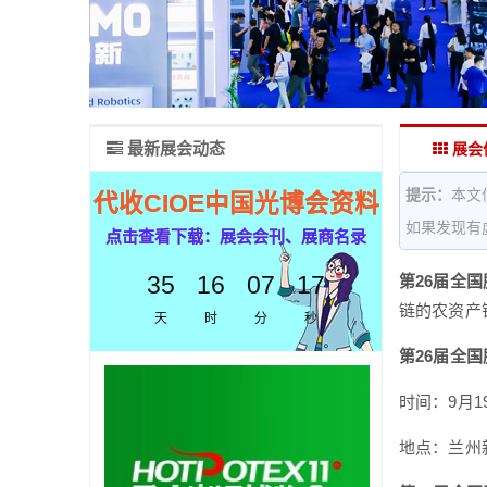
最新展会动态
展会
提示：
本文
代收CIOE中国光博会资料
如果发现有
点击查看下载：展会会刊、展商名录
35
16
07
16
第26届全
链的农资产
天
时
分
秒
第26届全
时间：9月19
地点：兰州