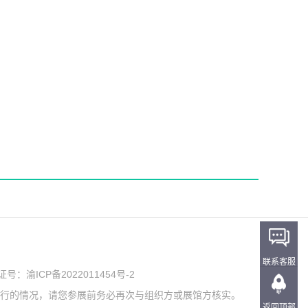
联系客服
可证号：
渝ICP备2022011454号-2
举行的情况，请您参展前务必再次与组织方或展馆方核实。
返回顶部