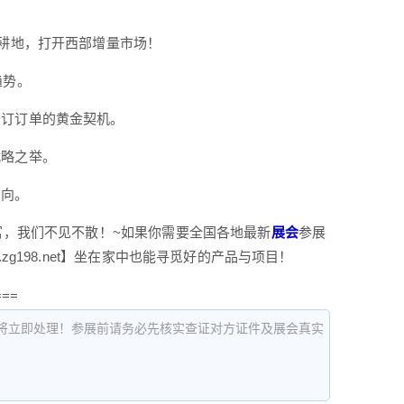
亩耕地，打开西部增量市场！
趋势。
签订订单的黄金契机。
战略之举。
方向。
富，我们不见不散！~如果你需要全国各地最新
展会
参展
g198.net】坐在家中也能寻觅好的产品与项目！
===
将立即处理！参展前请务必先核实查证对方证件及展会真实