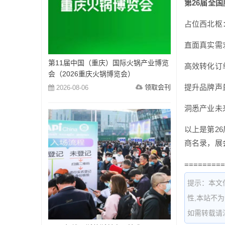
第26届全
占位西北枢
直面真实需
第11届中国（重庆）国际火锅产业博览
高效转化订
会（2026重庆火锅博览会）
提升品牌声
领取会刊
2026-08-06
洞悉产业未
以上是第2
商名录，展
=========
提示：本文
性,本站不
如需转载请注明出