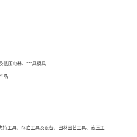
低压电器、***具模具
产品
、夹持工具、存贮工具及设备、园林园艺工具、液压工