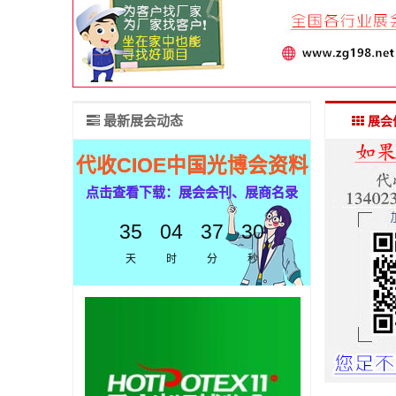
最新展会动态
展会
代收CIOE中国光博会资料
点击查看下载：展会会刊、展商名录
35
04
37
29
天
时
分
秒