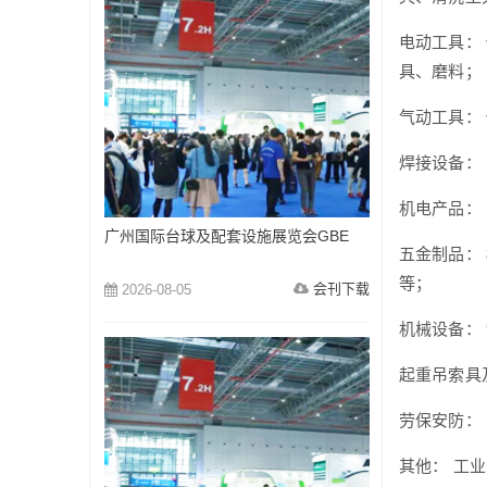
电动工具：
具、磨料；
气动工具：
焊接设备：
机电产品：
广州国际台球及配套设施展览会GBE
五金制品：
等；
会刊下载
2026-08-05
机械设备：
起重吊索具
劳保安防：
其他： 工