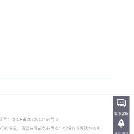
联系客服
可证号：
渝ICP备2022011454号-2
举行的情况，请您参展前务必再次与组织方或展馆方核实。
返回顶部