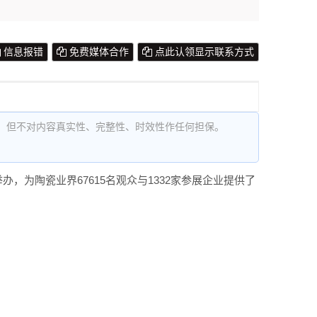
信息报错
免费媒体合作
点此认领显示联系方式
，但不对内容真实性、完整性、时效性作任何担保。
重举办，为陶瓷业界67615名观众与1332家参展企业提供了