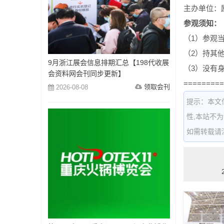
主办单位：
参观须知：
（1）参观
（2）持其
9月浙江展会信息排期汇总【198代收展
（3）没有
会资料网会刊同步更新】
=========
领取会刊
2026-08-08
提示：本文
性,本站不
如需转载请注明出