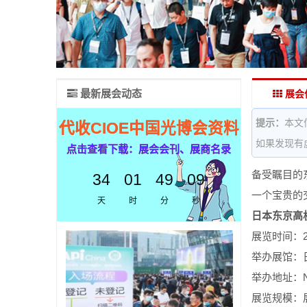
最新展会动态
展会
提示：
本文
代收CIOE中国光博会资料
如果发现有
点击查看下载：展会会刊、展商名录
备受瞩目的东
34
01
49
09
一个宝贵的
天
时
分
秒
日本东京高
展览时间：2025
举办展馆：
举办地址：Nakas
展览规模：展